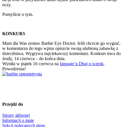
oczy.
Pomyślcie o tym.
KONKURS
Mam dla Was zestaw Barbie Eye Doctor. Jeśli chcecie go wygrać,
w komentarzu do tego wpisu opiszcie swoją ulubioną zabawkę z
dzieciństwa. Wygrywa najciekawszy komentarz. Konkurs trwa do
środy, 14 czerwca – do końca dnia.
Wyniki w piątek 16 czerwca na
fanpage’u Dbaj o wzrok
.
Powodzenia!
Przejdź do
Strony głównej
Informacji o mnie
Sekcji polecanych stron