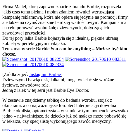
Firma Mattel, którą zapewne znacie z brandu Barbie, rozpoczęła
jakiś czas temu piękną i moim zdaniem również wzruszającą
kampanię reklamową, która nie opiera się jedynie na promocji firmy,
ale także na czymś znacznie bardziej wartościowym. Kampania ma
na celu poruszyć wyobraźnię dziewczynek, dotyczącą ich
zawodowej przyszłości.
Do tej pory lalka Barbie kojarzyła się z idealną, pięknie ubraną
kobietą w perfekcyjnym makijażu.
Teraz mamy serię
Barbie You can be anything – Możesz być kim
chcesz.
[Źródła zdjęć:
Instagram Barbie
]
Dziewczynki bawiące się lalkami, mogą wcielać się w różne
życiowe, zawodowe role.
Jedną z lalek w tej serii jest Barbie Eye Doctor.
W zestawie znajdziemy tablicę do badania wzroku, stojak z
okularami, a co najważniejsze foropter! Interpretacja dowolna –
Barbie okulista, optometrysta – w sumie w tym momencie wszystko
jedno – najważniejsze, że dziecko już od małego może pobawić się
w lekarza, czy specjalistę wykonującego zawód medyczny.