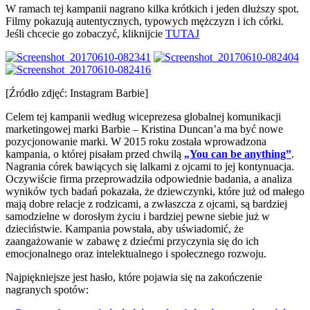
W ramach tej kampanii nagrano kilka krótkich i jeden dłuższy spot.
Filmy pokazują autentycznych, typowych mężczyzn i ich córki.
Jeśli chcecie go zobaczyć, kliknijcie
TUTAJ
[Źródło zdjęć: Instagram Barbie]
Celem tej kampanii według wiceprezesa globalnej komunikacji
marketingowej marki Barbie – Kristina Duncan’a ma być nowe
pozycjonowanie marki. W 2015 roku została wprowadzona
kampania, o której pisałam przed chwilą
„You can be anything”
.
Nagrania córek bawiących się lalkami z ojcami to jej kontynuacja.
Oczywiście firma przeprowadziła odpowiednie badania, a analiza
wyników tych badań pokazała, że dziewczynki, które już od małego
mają dobre relacje z rodzicami, a zwłaszcza z ojcami, są bardziej
samodzielne w dorosłym życiu i bardziej pewne siebie już w
dzieciństwie. Kampania powstała, aby uświadomić, że
zaangażowanie w zabawę z dziećmi przyczynia się do ich
emocjonalnego oraz intelektualnego i społecznego rozwoju.
Najpiękniejsze jest hasło, które pojawia się na zakończenie
nagranych spotów: