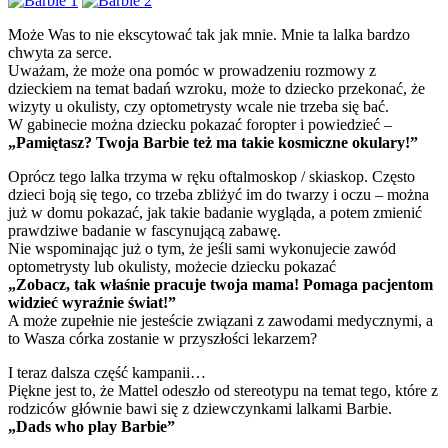
Może Was to nie ekscytować tak jak mnie. Mnie ta lalka bardzo
chwyta za serce.
Uważam, że może ona pomóc w prowadzeniu rozmowy z
dzieckiem na temat badań wzroku, może to dziecko przekonać, że
wizyty u okulisty, czy optometrysty wcale nie trzeba się bać.
W gabinecie można dziecku pokazać foropter i powiedzieć –
„Pamiętasz? Twoja Barbie też ma takie kosmiczne okulary!”
Oprócz tego lalka trzyma w ręku oftalmoskop / skiaskop. Często
dzieci boją się tego, co trzeba zbliżyć im do twarzy i oczu – można
już w domu pokazać, jak takie badanie wygląda, a potem zmienić
prawdziwe badanie w fascynującą zabawę.
Nie wspominając już o tym, że jeśli sami wykonujecie zawód
optometrysty lub okulisty, możecie dziecku pokazać
„Zobacz, tak właśnie pracuje twoja mama! Pomaga pacjentom
widzieć wyraźnie świat!”
A może zupełnie nie jesteście związani z zawodami medycznymi, a
to Wasza córka zostanie w przyszłości lekarzem?
I teraz dalsza część kampanii…
Piękne jest to, że Mattel odeszło od stereotypu na temat tego, które z
rodziców głównie bawi się z dziewczynkami lalkami Barbie.
„Dads who play Barbie”