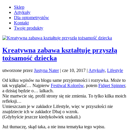
Sklep
Artykuły
Dla optometrystów
Kontakt
Twoje produkty
Kreatywna zabawa kształtuje przyszłą
tożsamość dziecka
utworzone przez
Justyna Nater
|
cze 10, 2017
|
Artykuły
,
Lifestyle
Od kilku wpisów na blogu same przyjemności i rozrywka. Może to
tak wyglądać… Najpierw
Festiwal Kolorów
, potem
Fidget Spinner
,
a dzisiaj będzie o… lalkach.
Nie martwcie się, profil strony się nie zmienia. To tylko kilka moich
refleksji…
Umieszczam je w zakładce Lifestyle, więc w przyszłości nie
znajdziecie ich w zakładce Dbaj o wzrok.
(Gdybyście jeszcze kiedykolwiek szukali.)
Już tłumaczę, skąd taka, a nie inna tematyka tego wpisu.