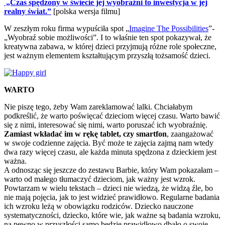
„Czas spędzony w świecie jej wyobraźni to inwestycja w jej
realny świat.”
[polska wersja filmu]
W zeszłym roku firma wypuściła spot „
Imagine The Possibilities
”-
„Wyobraź sobie możliwości”. I to właśnie ten spot pokazywał, że
kreatywna zabawa, w której dzieci przyjmują różne role społeczne,
jest ważnym elementem kształtującym przyszłą tożsamość dzieci.
WARTO
Nie piszę tego, żeby Wam zareklamować lalki. Chciałabym
podkreślić, że warto poświęcać dzieciom więcej czasu. Warto bawić
się z nimi, interesować się nimi, warto poruszać ich wyobraźnię.
Zamiast wkładać im w rękę tablet, czy smartfon
, zaangażować
w swoje codzienne zajęcia. Być może te zajęcia zajmą nam wtedy
dwa razy więcej czasu, ale każda minuta spędzona z dzieckiem jest
ważna.
A odnosząc się jeszcze do zestawu Barbie, który Wam pokazałam –
warto od małego tłumaczyć dzieciom, jak ważny jest wzrok.
Powtarzam w wielu tekstach – dzieci nie wiedzą, że widzą źle, bo
nie mają pojęcia, jak to jest widzieć prawidłowo. Regularne badania
ich wzroku leżą w obowiązku rodziców. Dziecko nauczone
systematyczności, dziecko, które wie, jak ważne są badania wzroku,
na pewno w przyszłości samo będzie prawidłowo dbało o swoje