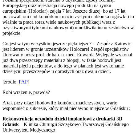
Europejskiej oraz rejestracja nowego produktu na rynku
europejskim (Holoclar), zajęła 7 lat. Jeszcze dłużej, bo aż 17 lat,
pracowali oni nad komórkami macierzystymi nabłonka rogówki i to
właśnie ta praca (oraz wiele naukowych publikacji wraz z
uzyskiwanymi tytułami naukowymi) umożliwiła im uczestnictwo w
projekcie.
Co jest w tym wszystkim jeszcze piękniejsze? – Zespół z Katowic
jest liderem w gronie uczestników Holocare! Zespół specjalistów
kierowany przez prof. dr hab. n. med. Edwarda Wylęgałę wykonał
już dwa przeszczepy materiału z biopsji, w fazie hodowli jest
materiał pięciu pacjentów, a do tego w planach jest wykonanie
dziesięciu przeszczepów u dorosłych oraz dwa u dzieci.
[źródło:
PAP
]
Robi wrażenie, prawda?
A tak przy okazji hodowli z komórek macierzystych, warto
wspomnieć o sukcesie, który miał niedawno miejsce w Gdańsku :
Rekonstrukcja oczodołu dzięki implantowi z drukarki 3D
Gdańsk
– Klinika Chirurgii Szczękowo-Twarzowej Gdańskiego
Uniwersytetu Medycznego