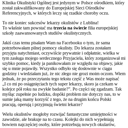
Klinika Okulistyki Ogólnej jest jedynym w Polsce ośrodkiem, który
został zakwalifikowany do Europejskiej Sieci Ośrodków
Referencyjnych, w których leczy się rzadkie choroby oczu.
To nie koniec sukcesów lekarzy okulistów z Lublina!
To właśnie tam powstać ma
trzecia na świecie
filia europejskiej
szkoły zaawansowanych studiów okulistycznych.
Jakiś czas temu pisałam Wam na Facebooku o tym, że sama
potrzebowałam pilnej pomocy okulisty. Do lekarza zostałam
przyjęta natychmiast, oczywiście prywatnie i odpłatnie, wielka w
tym zasługa mojego serdecznego Przyjaciela, który zorganizował mi
szybko pomoc, kiedy ja panikowałam ze względu na objawy, jakie
się u mnie pojawiły. Wszystko odbyło się dosłownie w ciągu
godziny i wiedziałam już, że nic złego nie grozi moim oczom. Wiem
jednak, że po przeczytaniu tego tekstu część z Was może napisać
„I co mi po osiągnięciach tych super lekarzy, skoro ja czekam w
kolejce pół roku na zwykłe badanie?”. Po części się zgadzam. Tak
myśląc zupełnie po ludzku, dopóki problem nie dotyczy nas, to w
sumie jaką mamy korzyść z tego, że na drugim końcu Polski
pracują, operują i przyjmują świetni lekarze?
Wielu okulistów mogłoby rozwijać fantastyczne umiejętności w
zawodzie, ale brakuje na to czasu. Kolejki do nich wypełniają
bowiem najczęściej osoby, które potrzebują nowych okularów,