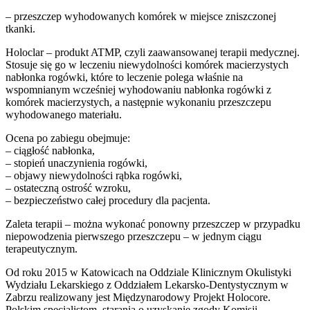
– przeszczep wyhodowanych komórek w miejsce zniszczonej
tkanki.
Holoclar – produkt ATMP, czyli zaawansowanej terapii medycznej.
Stosuje się go w leczeniu niewydolności komórek macierzystych
nabłonka rogówki, które to leczenie polega właśnie na
wspomnianym wcześniej wyhodowaniu nabłonka rogówki z
komórek macierzystych, a następnie wykonaniu przeszczepu
wyhodowanego materiału.
Ocena po zabiegu obejmuje:
– ciągłość nabłonka,
– stopień unaczynienia rogówki,
– objawy niewydolności rąbka rogówki,
– ostateczną ostrość wzroku,
– bezpieczeństwo całej procedury dla pacjenta.
Zaleta terapii – można wykonać ponowny przeszczep w przypadku
niepowodzenia pierwszego przeszczepu – w jednym ciągu
terapeutycznym.
Od roku 2015 w Katowicach na Oddziale Klinicznym Okulistyki
Wydziału Lekarskiego z Oddziałem Lekarsko-Dentystycznym w
Zabrzu realizowany jest Międzynarodowy Projekt Holocore.
Polskim specjalistom, starania o uzyskanie zgody Komisji