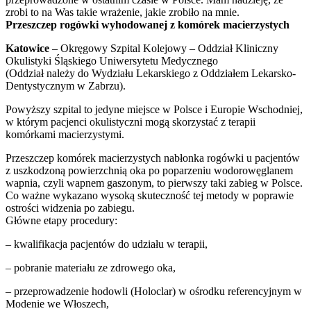
zrobi to na Was takie wrażenie, jakie zrobiło na mnie.
Przeszczep rogówki wyhodowanej z komórek macierzystych
Katowice
– Okręgowy Szpital Kolejowy – Oddział Kliniczny
Okulistyki Śląskiego Uniwersytetu Medycznego
(Oddział należy do Wydziału Lekarskiego z Oddziałem Lekarsko-
Dentystycznym w Zabrzu).
Powyższy szpital to jedyne miejsce w Polsce i Europie Wschodniej,
w którym pacjenci okulistyczni mogą skorzystać z terapii
komórkami macierzystymi.
Przeszczep komórek macierzystych nabłonka rogówki u pacjentów
z uszkodzoną powierzchnią oka po poparzeniu wodorowęglanem
wapnia, czyli wapnem gaszonym, to pierwszy taki zabieg w Polsce.
Co ważne wykazano wysoką skuteczność tej metody w poprawie
ostrości widzenia po zabiegu.
Główne etapy procedury:
– kwalifikacja pacjentów do udziału w terapii,
– pobranie materiału ze zdrowego oka,
– przeprowadzenie hodowli (Holoclar) w ośrodku referencyjnym w
Modenie we Włoszech,