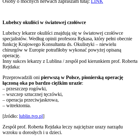
Osoby o mocnych nerwach zapraszam tutaj:
LINK
Lubelscy okuliści w światowej czołówce
Lubelscy lekarze okuliści znajdują się w światowej czołówce
specjalistów. Według opinii profesora Rękasa, który pełni obecnie
funkcję Krajowego Konsultanta ds. Okulistyki – niewielu
chirurgów w Europie potrafiłoby wykonać powyżej opisaną
operację.
Inny sukces lekarzy z Lublina / zespół pod kierunkiem prof. Roberta
Rejdaka:
Przeprowadzili oni
pierwszą w Polsce, pionierską operację
łączoną oka po bardzo ciężkim urazie
:
– przeszczep rogówki,
– wszczep sztucznej tęczówki,
– operacja przeciwjaskrowa,
– witrektomia.
[źródło:
lublin.tvp.pl
]
Zespół prof. Roberta Rejdaka leczy najcięższe urazy narządu
wzroku u dorosłych i u dzieci.