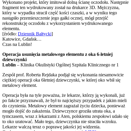
Wykonano projekt, który imitował dolną ścianę oczodołu. Następnie
fragment ten wydrukowany został na drukarce 3D. Mężczyzna,
który w wypadku stracił część kości czaszki, a w wyniku tego
nastąpiło przemieszczenie jego gałki ocznej, mógł przejść
rekonstrukcję oczodołu z wykorzystaniem wydrukowanego
elementu.
[źródło:
Dziennik Bałtycki
]
Katowice, Gdańsk…
Czas na Lublin!
Operacja usunięcia metalowego elementu z oka 6-letniej
dziewczynki
Lublin
– Klinika Okulistyki Ogólnej Szpitala Klinicznego nr 1
Zespół prof. Roberta Rejdaka podjął się wykonania niesamowicie
ciężkiej operacji oka 6letniej dziewczynki, w której oko wbił się
metalowy element.
Operacja była na tyle poważna, że lekarze, którzy ją wykonali, już
po fakcie przyznawali, że był to najcięższy przypadek z jakim mieli
do czynienia. Metalowy element zagrażał życiu dziecka, ponieważ
mogło dojść do zakażenia. Dziewczynce groziła utrata oka, a
tymczasem, wraz z lekarzami z Aten, polskiemu zespołowi udało się
to oko uratować. Mało tego, dziewczynka nie straciła wzroku.
Lekarze walczą teraz o poprawę jakości jej widzenia.