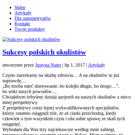
Sklep
Artykuły
Dla optometrystów
Kontakt
Twoje produkty
Sukcesy polskich okulistów
utworzone przez
Justyna Nater
|
lip 1, 2017
|
Artykuły
Często narzekamy na służbę zdrowia… A na okulistów to już
naprawdę…
„Bo trzeba mieć skierowanie, bo kolejki długie, bo drogo…”,
bo setki innych powodów…
Chciałabym żebyśmy dzisiaj spojrzeli na naszych okulistów z nieco
innej perspektywy.
Z perspektywy coraz lepiej wykwalifikowanych specjalistów,
którzy ostatnio osiągnęli tyle, że aż ciarki przechodzą, kiedy
człowiek o tym wszystkim czyta i zda sobie sprawę ze skali tych
osiągnięć.
Wybrałam dla Was trzy najciekawsze według mnie zabiegi,
przeprowadzone w ostatnim czasie w Polsce. Mam nadzieję, że