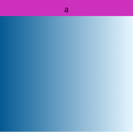
Badanie wzroku
i dobór okularów w Gdańsku
Dbaj o wzrok – Salon Optyczny
Starowiejska 50/130
80-534 Gdańsk