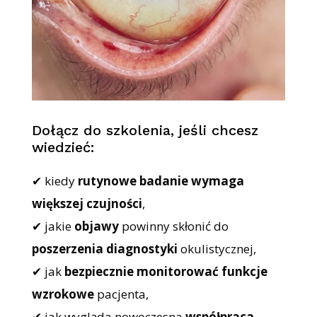
Dołącz do szkolenia, jeśli chcesz
wiedzieć:
✔ kiedy
rutynowe badanie wymaga
większej czujności
,
✔ jakie
objawy
powinny skłonić do
poszerzenia diagnostyki
okulistycznej,
✔ jak
bezpiecznie monitorować funkcje
wzrokowe
pacjenta,
✔ jak wygląda nowoczesna
współpraca