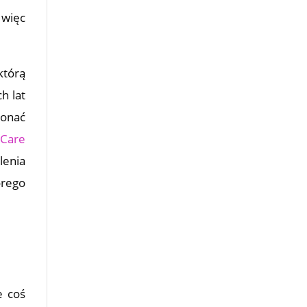
 więc
którą
h lat
konać
Care
lenia
órego
e coś