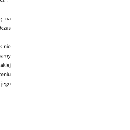
ię na
dczas
k nie
 mamy
akiej
zeniu
 jego