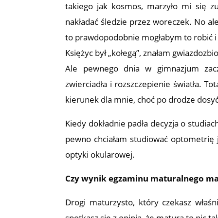
takiego jak kosmos, marzyło mi się z
nakładać śledzie przez woreczek. No al
to prawdopodobnie mogłabym to robić i
Księżyc był „kołegą”, znałam gwiazdozbio
Ale pewnego dnia w gimnazjum zaczę
zwierciadła i rozszczepienie światła. To
kierunek dla mnie, choć po drodze dosy
Kiedy dokładnie padła decyzja o studiac
pewno chciałam studiować optometrię 
optyki okularowej.
Czy wynik egzaminu maturalnego ma
Drogi maturzysto, który czekasz właś
spotkasz się z opinią, że matura to nic 