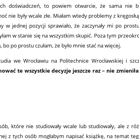
ych doświadczeń, to powiem otwarcie, że sama nie 
oć nie były wcale złe. Miałam wtedy problemy z kręgosł
ny w jednej pozycji sprawiało, że zaczynały mi po prost
a byłam w stanie się na wszystkim skupić. Poza tym przeokr
 bo po prostu czułam, że było mnie stać na więcej.
dia we Wrocławiu na Politechnice Wrocławskiej i szc
ować te wszystkie decyzje jeszcze raz – nie zmieni
ób, które nie studiowały wcale lub studiowały, ale z ró
nej z tych osób mogłabym napisać książkę, na temat teg