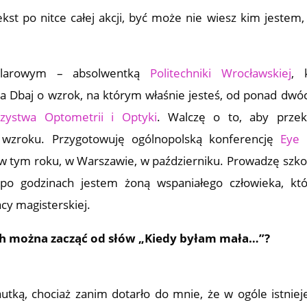
tekst po nitce całej akcji, być może nie wiesz kim jestem,
kularowym – absolwentką
Politechniki Wrocławskiej
, 
 Dbaj o wzrok, na którym właśnie jesteś, od ponad dwóc
zystwa Optometrii i Optyki
. Walczę o to, aby prze
 wzroku. Przygotowuję ogólnopolską konferencję
Eye 
e w tym roku, w Warszawie, w październiku. Prowadzę szko
 po godzinach jestem żoną wspaniałego człowieka, kt
cy magisterskiej.
ch można zacząć od słów „Kiedy byłam mała…”?
tką, chociaż zanim dotarło do mnie, że w ogóle istniej