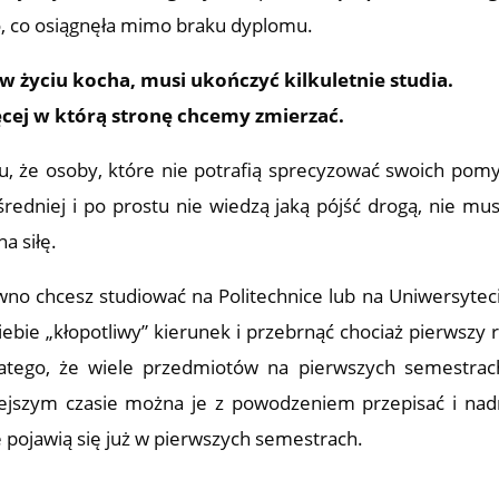
o, co osiągnęła mimo braku dyplomu.
 w życiu kocha, musi ukończyć kilkuletnie studia.
ęcej w którą stronę chcemy zmierzać.
, że osoby, które nie potrafią sprecyzować swoich pom
redniej i po prostu nie wiedzą jaką pójść drogą, nie mus
a siłę.
ewno chcesz studiować na Politechnice lub na Uniwersyteci
Ciebie „kłopotliwy” kierunek i przebrnąć chociaż pierwszy r
atego, że wiele przedmiotów na pierwszych semestrac
iejszym czasie można je z powodzeniem przepisać i nad
e pojawią się już w pierwszych semestrach.