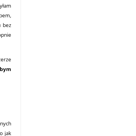
byłam
upem,
u bez
opnie
zerze
łabym
żnych
o jak