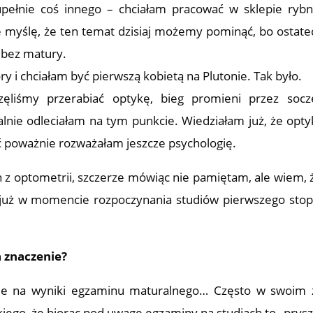
upełnie coś innego – chciałam pracować w sklepie ryb
e myślę, że ten temat dzisiaj możemy pominąć, bo ostate
 bez matury.
ry i chciałam być pierwszą kobietą na Plutonie. Tak było.
liśmy przerabiać optykę, bieg promieni przez socz
talnie odleciałam na tym punkcie. Wiedziałam już, że opty
ć poważnie rozważałam jeszcze psychologię.
h z optometrii, szczerze mówiąc nie pamiętam, ale wiem, 
już w momencie rozpoczynania studiów pierwszego stop
 znaczenie?
nie na wyniki egzaminu maturalnego… Często w swoim 
takiego, że biorąc pod uwagę egzaminy na studiach to „prysz