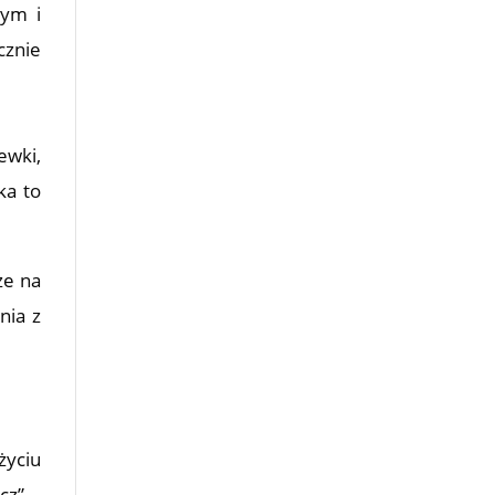
nym i
cznie
ewki,
ka to
że na
nia z
życiu
cz”.