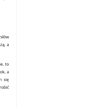
ysłów
zą, a
e, to
ok, a
h się
robić