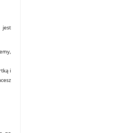
jest
iemy,
tką i
hcesz