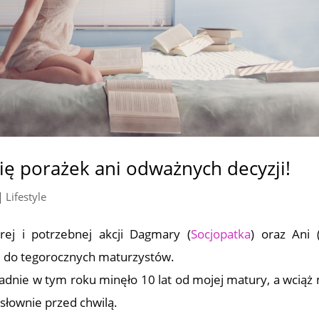
ię porażek ani odważnych decyzji!
|
Lifestyle
rej i potrzebnej akcji Dagmary (
Socjopatka
) oraz Ani 
j do tegorocznych maturzystów.
kładnie w tym roku minęło 10 lat od mojej matury, a wcią
osłownie przed chwilą.