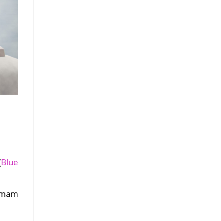
(
Blue
ż mam