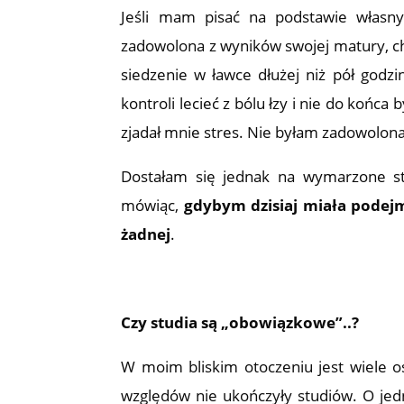
Jeśli mam pisać na podstawie własn
zadowolona z wyników swojej matury, ch
siedzenie w ławce dłużej niż pół godzi
kontroli lecieć z bólu łzy i nie do końc
zjadał mnie stres. Nie byłam zadowolona,
Dostałam się jednak na wymarzone stu
mówiąc,
gdybym dzisiaj miała podejm
żadnej
.
Czy studia są „obowiązkowe”..?
W moim bliskim otoczeniu jest wiele os
względów nie ukończyły studiów. O jed