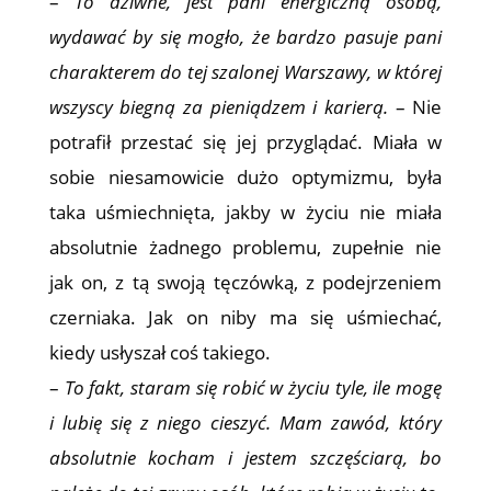
–
To dziwne, jest pani energiczną osobą,
wydawać by się mogło, że bardzo pasuje pani
charakterem do tej szalonej Warszawy, w której
wszyscy biegną za pieniądzem i karierą.
– Nie
potrafił przestać się jej przyglądać. Miała w
sobie niesamowicie dużo optymizmu, była
taka uśmiechnięta, jakby w życiu nie miała
absolutnie żadnego problemu, zupełnie nie
jak on, z tą swoją tęczówką, z podejrzeniem
czerniaka. Jak on niby ma się uśmiechać,
kiedy usłyszał coś takiego.
–
To fakt, staram się robić w życiu tyle, ile mogę
i lubię się z niego cieszyć. Mam zawód, który
absolutnie kocham i jestem szczęściarą, bo