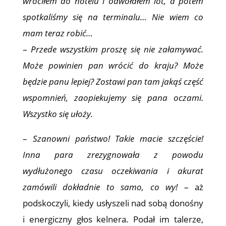
wróciłem do hotelu i odwołałem lot, a potem
spotkaliśmy się na terminalu… Nie wiem co
mam teraz robić…
–
Przede wszystkim proszę się nie załamywać.
Może powinien pan wrócić do kraju? Może
będzie panu lepiej? Zostawi pan tam jakąś część
wspomnień, zaopiekujemy się pana oczami.
Wszystko się ułoży.
–
Szanowni państwo! Takie macie szczęście!
Inna para zrezygnowała z powodu
wydłużonego czasu oczekiwania i akurat
zamówili dokładnie to samo, co wy!
– aż
podskoczyli, kiedy usłyszeli nad sobą donośny
i energiczny głos kelnera. Podał im talerze,