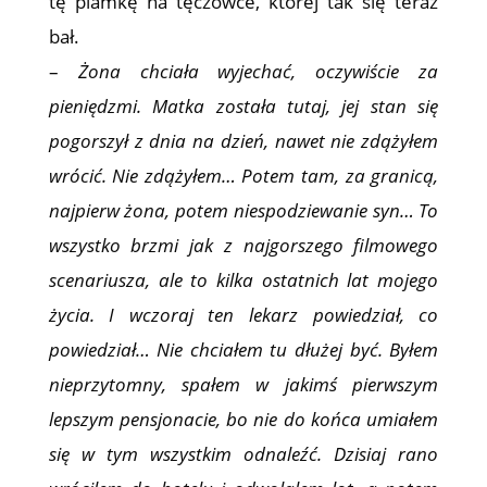
tę plamkę na tęczówce, której tak się teraz
bał.
–
Żona chciała wyjechać, oczywiście za
pieniędzmi. Matka została tutaj, jej stan się
pogorszył z dnia na dzień, nawet nie zdążyłem
wrócić. Nie zdążyłem… Potem tam, za granicą,
najpierw żona, potem niespodziewanie syn… To
wszystko brzmi jak z najgorszego filmowego
scenariusza, ale to kilka ostatnich lat mojego
życia. I wczoraj ten lekarz powiedział, co
powiedział… Nie chciałem tu dłużej być. Byłem
nieprzytomny, spałem w jakimś pierwszym
lepszym pensjonacie, bo nie do końca umiałem
się w tym wszystkim odnaleźć. Dzisiaj rano