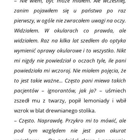
–
Nie wiem, być może miałem. Ale wcześniej,
zanim pojawiłem się u państwa po raz
pierwszy, w ogóle nie zwracałem uwagi na oczy.
Widziałem. W okularach co prawda, ale
widziałem. Raz na kilka lat szedłem do optyka
wymienić oprawy okularowe i to wszystko. Nikt
mi nigdy nie powiedział o oczach tyle, ile pani
powiedziała mi wczoraj. Nie miałem pojęcia, że
to jest takie ważne… Często pani miewa takich
pacjentów – ignorantów, jak ja?
– uśmiech
zszedł mu z twarzy, popił lemoniady i wbił
wzrok w blat drewnianego stolika.
–
Często. Naprawdę. Przykro mi to mówić, ale
pod tym względem nie jest pan akurat