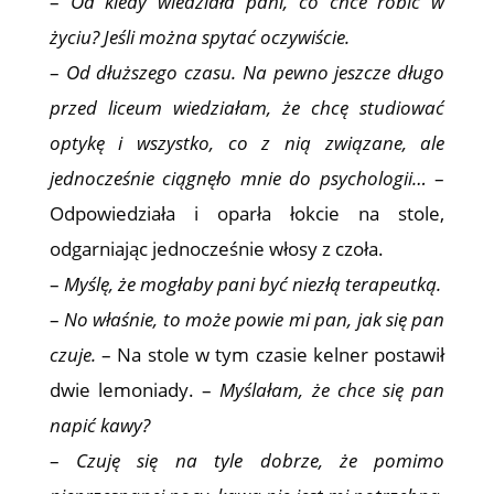
–
Od kiedy wiedziała pani, co chce robić w
życiu? Jeśli można spytać oczywiście.
–
Od dłuższego czasu. Na pewno jeszcze długo
przed liceum wiedziałam, że chcę studiować
optykę i wszystko, co z nią związane, ale
jednocześnie ciągnęło mnie do psychologii…
–
Odpowiedziała i oparła łokcie na stole,
odgarniając jednocześnie włosy z czoła.
–
Myślę, że mogłaby pani być niezłą terapeutką.
–
No właśnie, to może powie mi pan, jak się pan
czuje.
– Na stole w tym czasie kelner postawił
dwie lemoniady. –
Myślałam, że chce się pan
napić kawy?
–
Czuję się na tyle dobrze, że pomimo