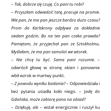
–
Tak, dobrze się czuję. Co pani tu robi?
–
Przyszłam odwiedzić tatę, pracuje na promie.
Wie pan, że ma pan jeszcze bardzo dużo czasu?
Prom do Karlskrony odpływa za dokładnie
siedem godzin. Bo na ten pan czeka prawda?
Pamiętam, że przyjechał pan ze Sztokholmu.
Myślałam, że ma pan samolot we wtorek.
–
Nie chcę tu być. Sama pani rozumie.
–
odwrócił głowę w stronę okien i ponownie
wbił wzrok w martwy punkt.
–
Z powodu wyniku badania?
– Odpowiedziała i
bez pytania usiadła koło niego. – J
adę do
Gdańska, może zabiorę pana na obiad?
–
Dziękuję, ale
– wstał energicznie i ruszył ku