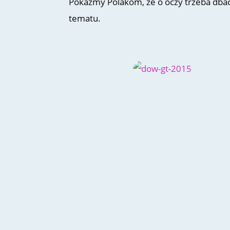
Pokażmy Polakom, że o oczy trzeba dbać.
tematu.
Zebrałam pytania, które najczęściej 
w gabinecie. Stopniowo postaram się n
wytyczne, dotyczące tego, jak często