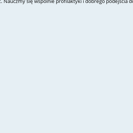
 Nauczmy się wspólnie profilaktyki i dobrego podejścia d
zadajecie mi za pośrednictwem Instagrama @dbajowzrok lu
a te pytania odpowiadać. Czy są w Polsce oficjalne
 badać wzrok? Zaleca się wykonywać badanie wzroku...