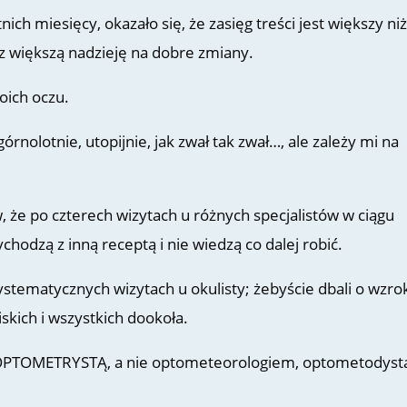
ich miesięcy, okazało się, że zasięg treści jest większy niż
 większą nadzieję na dobre zmiany.
oich oczu.
rnolotnie, utopijnie, jak zwał tak zwał…, ale zależy mi na
, że po czterech wizytach u różnych specjalistów w ciągu
hodzą z inną receptą i nie wiedzą co dalej robić.
ystematycznych wizytach u okulisty; żebyście dbali o wzro
skich i wszystkich dookoła.
 OPTOMETRYSTĄ, a nie optometeorologiem, optometodyst