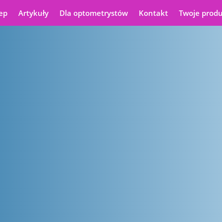
ep
Artykuły
Dla optometrystów
Kontakt
Twoje prod