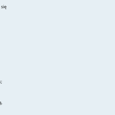
 się
k;
ą,