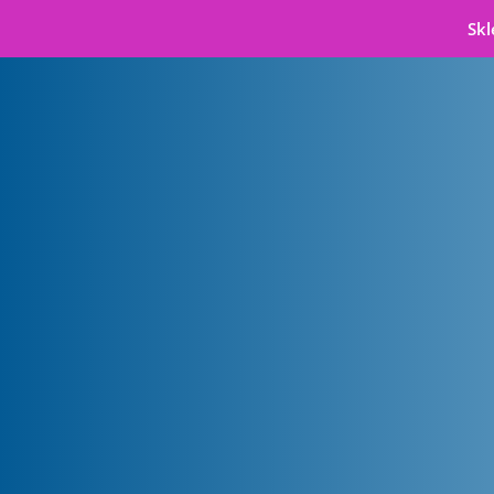
Skl
Badanie wzroku
i dobór okularów
w Gdańsku
Dbaj o wzrok – Salon Optyczny
Starowiejska 50/130
80-534 Gdańsk