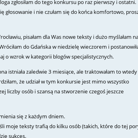
oga zgłosiłam do tego konkursu po raz pierwszy i ostatni.
ię głosowanie i nie czułam się do końca komfortowo, pros
ocławiu, pisałam dla Was nowe teksty i dużo myślałam n
 Wróciłam do Gdańska w niedzielę wieczorem i postanowi
aj o wzrok w kategorii blogów specjalistycznych.
na istniała zaledwie 3 miesiące, ale traktowałam to wtedy
rdziłam, że udział w tym konkursie jest mimo wszystko
j liczby osób i szansą na stworzenie czegoś jeszcze
zmienia się z każdym dniem.
i moje teksty trafią do kilku osób (takich, które do tej por
dzie sukces.