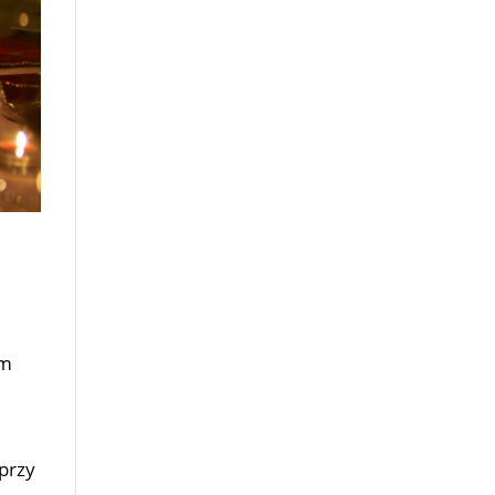
am
przy