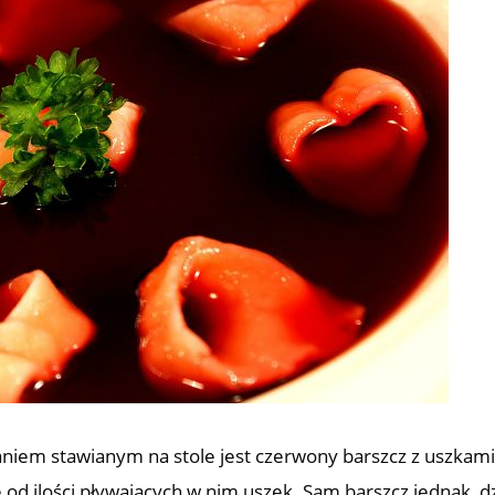
em stawianym na stole jest czerwony barszcz z uszkami
 od ilości pływających w nim uszek. Sam barszcz jednak, d