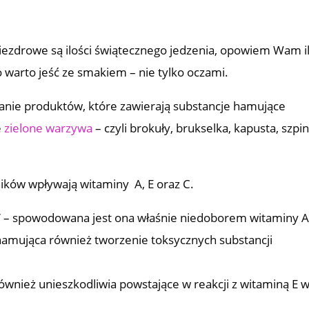
niezdrowe są ilości świątecznego jedzenia, opowiem Wam i
go warto jeść ze smakiem – nie tylko oczami.
wanie produktów, które zawierają substancje hamujące
e
zielone warzywa
– czyli brokuły, brukselka, kapusta, szpi
ików wpływają witaminy A, E oraz C.
ie” – spowodowana jest ona właśnie niedoborem witaminy A
 hamująca również tworzenie toksycznych substancji
wnież unieszkodliwia powstające w reakcji z witaminą E 