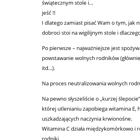
świątecznym stole i…
jeść !!
I dlatego zamiast pisać Wam o tym, jak 
dobroci stoi na wigilijnym stole i dlacze
Po pierwsze – najważniejsze jest spoży
powstawanie wolnych rodników (główni
itd…).
Na proces neutralizowania wolnych rodn
Na pewno słyszeliście o „kurzej ślepoc
której utlenianiu zapobiega witamina E,
uszkadzających naczynia krwionośne.
Witamina C działa międzykomórkowo i ró
rodniki.