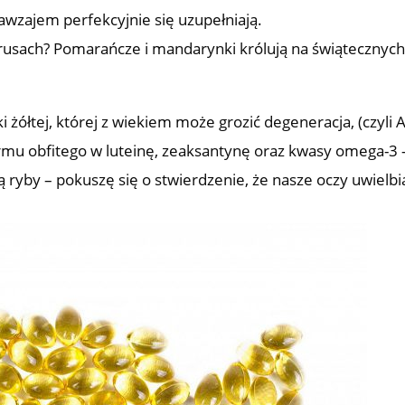
wzajem perfekcyjnie się uzupełniają.
ytrusach? Pomarańcze i mandarynki królują na świątecznyc
i żółtej, której z wiekiem może grozić degeneracja, (czyli
rmu obfitego w luteinę, zeaksantynę oraz kwasy omega-3 
 ryby – pokuszę się o stwierdzenie, że nasze oczy uwielbi