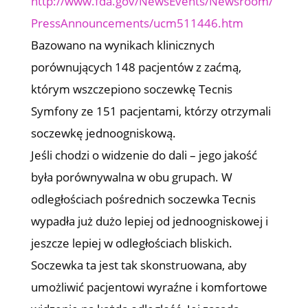
http://www.fda.gov/NewsEvents/Newsroom/
PressAnnouncements/ucm511446.htm
Bazowano na wynikach klinicznych
porównujących 148 pacjentów z zaćmą,
którym wszczepiono soczewkę Tecnis
Symfony ze 151 pacjentami, którzy otrzymali
soczewkę jednoogniskową.
Jeśli chodzi o widzenie do dali – jego jakość
była porównywalna w obu grupach. W
odległościach pośrednich soczewka Tecnis
wypadła już dużo lepiej od jednoogniskowej i
jeszcze lepiej w odległościach bliskich.
Soczewka ta jest tak skonstruowana, aby
umożliwić pacjentowi wyraźne i komfortowe