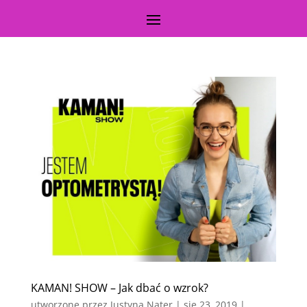
KAMAN! SHOW – Jak dbać o wzrok?
utworzone przez
Justyna Nater
|
sie 23, 2019
|