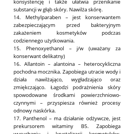
konsystencję i także ułatwia przenikanie
substancji w głąb skóry. Nawilża skórę.
Methylparaben – jest konserwantem
zabezpieczającym przed bakteryjnym
zakażeniem kosmetyków podczas
codziennego użytkowania.
Phenoxyethanol – j/w (uważany za
konserwant delikatny)
Allantoin – alantoina – heterocykliczna
pochodna mocznika. Zapobiega utracie wody i
działa nawilżająco, wygładzająco oraz
zmiękczająco. Łagodzi podrażnienia skóry
spowodowane środkami powierzchniowo-
czynnymi – przyspiesza również procesy
odnowy naskórka.
Panthenol – ma działanie odżywcze, jest
prekursorem witaminy B5. Zapobiega
wysychaniu i krystalizacji kosmetyków.