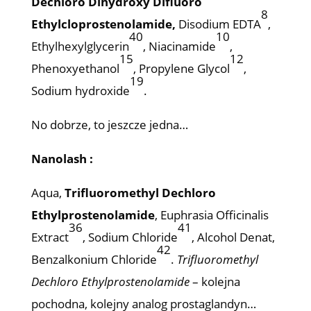
Dechloro Dihydroxy Difluoro
8
Ethylcloprostenolamide,
Disodium EDTA
,
40
10
Ethylhexylglycerin
, Niacinamide
,
15
12
Phenoxyethanol
, Propylene Glycol
,
19
Sodium hydroxide
.
No dobrze, to jeszcze jedna…
Nanolash :
Aqua,
Trifluoromethyl Dechloro
Ethylprostenolamide
, Euphrasia Officinalis
36
41
Extract
, Sodium Chloride
, Alcohol Denat,
42
Benzalkonium Chloride
.
Trifluoromethyl
Dechloro Ethylprostenolamide
– kolejna
pochodna, kolejny analog prostaglandyn…