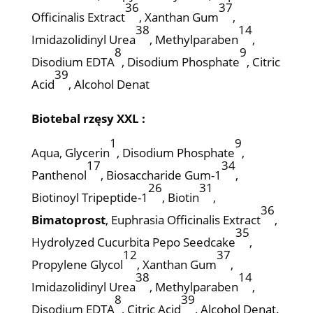
36
37
Officinalis Extract
, Xanthan Gum
,
38
14
Imidazolidinyl Urea
, Methylparaben
,
8
9
Disodium EDTA
, Disodium Phosphate
, Citric
39
Acid
, Alcohol Denat
Biotebal rzęsy XXL :
1
9
Aqua, Glycerin
, Disodium Phosphate
,
17
34
Panthenol
, Biosaccharide Gum-1
,
26
31
Biotinoyl Tripeptide-1
, Biotin
,
36
Bimatoprost
, Euphrasia Officinalis Extract
,
35
Hydrolyzed Cucurbita Pepo Seedcake
,
12
37
Propylene Glycol
, Xanthan Gum
,
38
14
Imidazolidinyl Urea
, Methylparaben
,
8
39
Disodium EDTA
, Citric Acid
, Alcohol Denat.