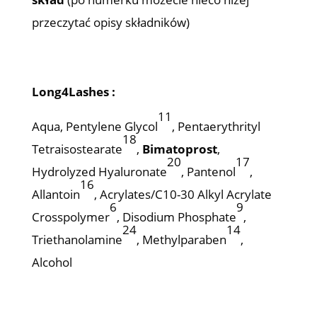
przeczytać opisy składników)
Long4Lashes
:
11
Aqua, Pentylene Glycol
, Pentaerythrityl
18
Tetraisostearate
,
Bimatoprost
,
20
17
Hydrolyzed Hyaluronate
, Pantenol
,
16
Allantoin
, Acrylates/C10-30 Alkyl Acrylate
6
9
Crosspolymer
, Disodium Phosphate
,
24
14
Triethanolamine
, Methylparaben
,
Alcohol