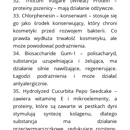
Triticum Vulgare (Wheat) Protein –
proteiny pszenicy – mają działanie odżywcze.
Chlorphenesin – konserwant – stosuje się
go jako środek konserwujący, który chroni
kosmetyki przed rozwojem bakterii. Co
prawda wydłuża trwałość kosmetyku, ale
może powodować podrażnienia.
Biosaccharide Gum-1 – polisacharyd,
substancja uzupełniająca i żelująca, ma
działanie silnie nawilżające, regenerujące.
Łagodzi podrażnienia i może działać
antyalergicznie.
Hydrolyzed Cucurbita Pepo Seedcake –
zawiera witaminę E i mikroelementy, a
proteiny, które są zawarte w pestkach dyni
stymulują syntezę kolagenu, dlatego
substancja ma działanie
przeciwzmarszczkowe, redukujące rozstępy.