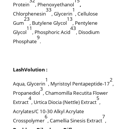
32
15
Protein
, Phenoxyethanol
,
33
1
Chlorphenesin
, Glycerin
, Cellulose
23
13
Gum
, Butylene Glycol
, Pentylene
11
43
Glycol
, Phosphoric Acid
, Disodium
9
Phosphate
.
LashVolution :
1
2
Aqua, Glycerin
, Myristoyl Pentapeptide-17
,
3
Propanediol
, Chamomilla Recutita Flower
4
5
Extract
, Urtica Diocia (Nettle) Extract
,
Acrylates/C 10-30 Alkyl Acrylate
6
7
Crosspolymer
, Camellia Sinesis Extract
,