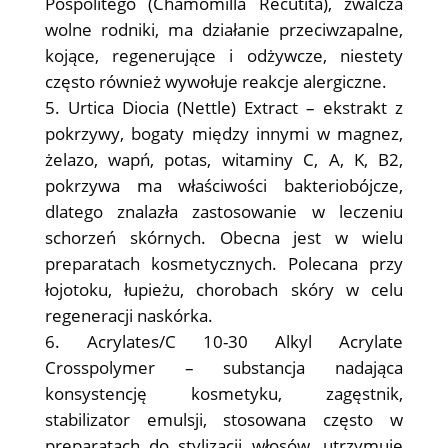
Pospolitego (Chamomilla Recutita), zwalcza
wolne rodniki, ma działanie przeciwzapalne,
kojące, regenerujące i odżywcze, niestety
często również wywołuje reakcje alergiczne.
Urtica Diocia (Nettle) Extract – ekstrakt z
pokrzywy, bogaty między innymi w magnez,
żelazo, wapń, potas, witaminy C, A, K, B2,
pokrzywa ma właściwości bakteriobójcze,
dlatego znalazła zastosowanie w leczeniu
schorzeń skórnych. Obecna jest w wielu
preparatach kosmetycznych. Polecana przy
łojotoku, łupieżu, chorobach skóry w celu
regeneracji naskórka.
Acrylates/C 10-30 Alkyl Acrylate
Crosspolymer – substancja nadająca
konsystencję kosmetyku, zagęstnik,
stabilizator emulsji, stosowana często w
preparatach do stylizacji włosów, utrzymuje