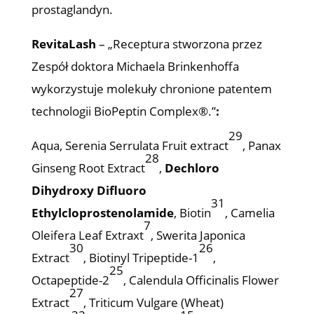
prostaglandyn.
RevitaLash
– „Receptura stworzona przez
Zespół doktora Michaela Brinkenhoffa
wykorzystuje molekuły chronione patentem
technologii BioPeptin Complex®.”
:
29
Aqua, Serenia Serrulata Fruit extract
, Panax
28
Ginseng Root Extract
,
Dechloro
Dihydroxy Difluoro
31
Ethylcloprostenolamide
, Biotin
, Camelia
7
Oleifera Leaf Extraxt
, Swerita Japonica
30
26
Extract
, Biotinyl Tripeptide-1
,
25
Octapeptide-2
, Calendula Officinalis Flower
27
Extract
, Triticum Vulgare (Wheat)