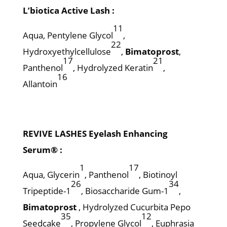
L’biotica Active Lash
:
11
Aqua, Pentylene Glycol
,
22
Hydroxyethylcellulose
,
Bimatoprost
,
17
21
Panthenol
, Hydrolyzed Keratin
,
16
Allantoin
REVIVE LASHES Eyelash Enhancing
Serum®
:
1
17
Aqua, Glycerin
, Panthenol
, Biotinoyl
26
34
Tripeptide-1
, Biosaccharide Gum-1
,
Bimatoprost
, Hydrolyzed Cucurbita Pepo
35
12
Seedcake
, Propylene Glycol
, Euphrasia