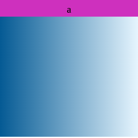
Badanie wzroku
i dobór okularów w Gdańsku
Dbaj o wzrok – Salon Optyczny
Starowiejska 50/130
80-534 Gdańsk