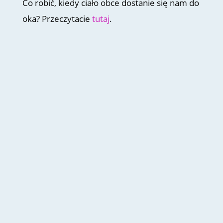
Co robić, kiedy ciało obce dostanie się nam do
oka? Przeczytacie
tutaj
.
Zebrałam pytania, które najczęściej
zadajecie mi za pośrednictwem
Instagrama @dbajowzrok lub w
gabinecie. Stopniowo postaram się na te
pytania odpowiadać. Czy są w Polsce
oficjalne wytyczne, dotyczące tego, jak
często badać wzrok? Zaleca się
wykonywać badanie wzroku...