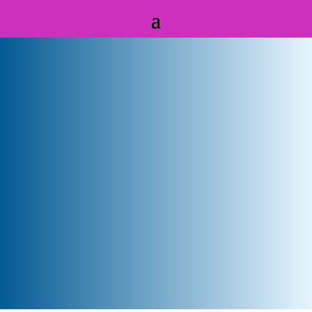
Badanie wzroku
i dobór okularów w Gdańsku
Dbaj o wzrok – Salon Optyczny
Starowiejska 50/130
80-534 Gdańsk