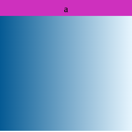
Badanie wzroku
i dobór okularów w Gdańsku
Dbaj o wzrok – Salon Optyczny
Starowiejska 50/130
80-534 Gdańsk