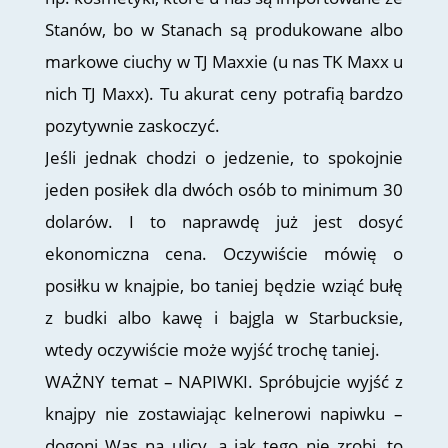
Stanów, bo w Stanach są produkowane albo
markowe ciuchy w TJ Maxxie (u nas TK Maxx u
nich TJ Maxx). Tu akurat ceny potrafią bardzo
pozytywnie zaskoczyć.
Jeśli jednak chodzi o jedzenie, to spokojnie
jeden posiłek dla dwóch osób to minimum 30
dolarów. I to naprawdę już jest dosyć
ekonomiczna cena. Oczywiście mówię o
posiłku w knajpie, bo taniej będzie wziąć bułę
z budki albo kawę i bajgla w Starbucksie,
wtedy oczywiście może wyjść trochę taniej.
WAŻNY temat – NAPIWKI. Spróbujcie wyjść z
knajpy nie zostawiając kelnerowi napiwku –
dogoni Was na ulicy, a jak tego nie zrobi, to