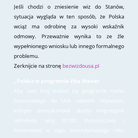
Jeśli chodzi o zniesienie wiz do Stanów,
sytuacja wygląda w ten sposób, że Polska
wciąż ma odrobinę za wysoki wskaźnik
odmowy. Przeważnie wynika to ze źle
wypełnionego wniosku lub innego formalnego
problemu.
Zerknijcie na stronę
bezwizdousa.pl
„Polska w programie Visa Waiver
Aby nasz kraj znalazł się programie ruchu
bezwizowego do USA odsetek obywateli,
którym amerykańskie służby imigracyjne
odmówiły wizy B1/B2 (turystycznej i
biznesowej) w ciągu amerykańskiego roku