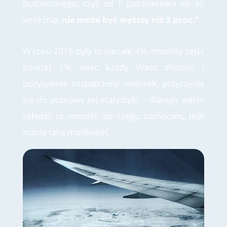
budżetowego, czyli od 1 października do 30
września,
nie może być wyższy niż 3 proc.”
W roku 2018 były to niecałe 4%, musimy zejść
poniżej 3%, więc każdy Wasz złożony i
pozytywnie rozpatrzony wniosek, przyczynia
się do poprawy tej statystyki – dlatego warto
składać te wnioski, do czego zachęcam, jeśli
macie taką możliwość.