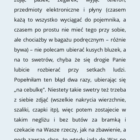
przedmioty elektroniczne i płyny (czasem
każą to wszystko wyciągać do pojemnika, a
czasem po prostu nie mieć tego przy sobie,
ale chociażby w bagażu podręcznym – różnie
bywa) – nie polecam ubierać kusych bluzek, a
na to swetrów, chyba że się drogie Panie
lubicie rozbierać przy setkach ludzi.
Popełniłam ten błąd dwa razy, ubierając się
„na cebulkę”. Niestety takie swetry też trzeba
z siebie zdjąć (wszelkie nakrycia wierzchnie,
szaliki, czapki itp), więc potem zostajecie w
takim negliżu i bez butów za bramką i
czekacie na Wasze rzeczy, jak na zbawienie, a
pech zawsze chce, że wtedy jadą do Was po