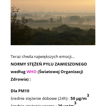
Teraz chwila największych emocji…
NORMY STĘŻEŃ PYŁU ZAWIESZONEGO
według
WHO
(Światowej Organizacji
Zdrowia) :
Dla PM10
3
średnie stężenie dobowe (24h) :
50 µg/m
3
średnie stężenie roczne :
20 µg/m