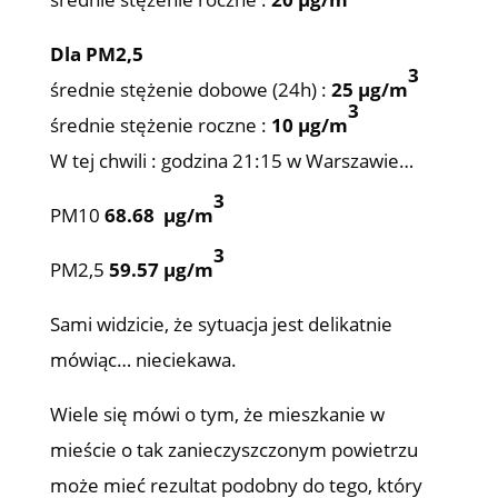
Dla PM2,5
3
średnie stężenie dobowe (24h) :
25 µg/m
3
średnie stężenie roczne :
10 µg/m
W tej chwili : godzina 21:15 w Warszawie…
3
PM10
68.68
µg/m
3
PM2,5
59.57
µg/m
Sami widzicie, że sytuacja jest delikatnie
mówiąc… nieciekawa.
Wiele się mówi o tym, że mieszkanie w
mieście o tak zanieczyszczonym powietrzu
może mieć rezultat podobny do tego, który