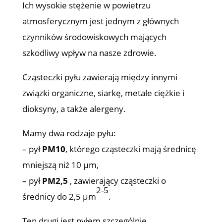
Ich wysokie stężenie w powietrzu
atmosferycznym jest jednym z głównych
czynników środowiskowych mających
szkodliwy wpływ na nasze zdrowie.
Cząsteczki pyłu zawierają między innymi
związki organiczne, siarkę, metale ciężkie i
dioksyny, a także alergeny.
Mamy dwa rodzaje pyłu:
– pył
PM10
, którego cząsteczki mają średnicę
mniejszą niż 10 µm,
– pył
PM2,5
, zawierający cząsteczki o
2-5
średnicy do 2,5 µm
.
Ten drugi jest pyłem szczególnie