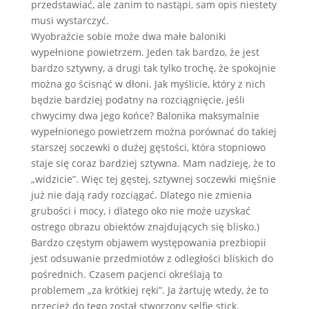
przedstawiać, ale zanim to nastąpi, sam opis niestety
musi wystarczyć.
Wyobraźcie sobie może dwa małe baloniki
wypełnione powietrzem. Jeden tak bardzo, że jest
bardzo sztywny, a drugi tak tylko trochę, że spokojnie
można go ścisnąć w dłoni. Jak myślicie, który z nich
będzie bardziej podatny na rozciągnięcie, jeśli
chwycimy dwa jego końce? Balonika maksymalnie
wypełnionego powietrzem można porównać do takiej
starszej soczewki o dużej gęstości, która stopniowo
staje się coraz bardziej sztywna. Mam nadzieję, że to
„widzicie”. Więc tej gęstej, sztywnej soczewki mięśnie
już nie dają rady rozciągać. Dlatego nie zmienia
grubości i mocy, i dlatego oko nie może uzyskać
ostrego obrazu obiektów znajdujących się blisko.)
Bardzo częstym objawem występowania prezbiopii
jest odsuwanie przedmiotów z odległości bliskich do
pośrednich. Czasem pacjenci określają to
problemem „za krótkiej ręki”. Ja żartuję wtedy, że to
przecież do tego został stworzony selfie stick.