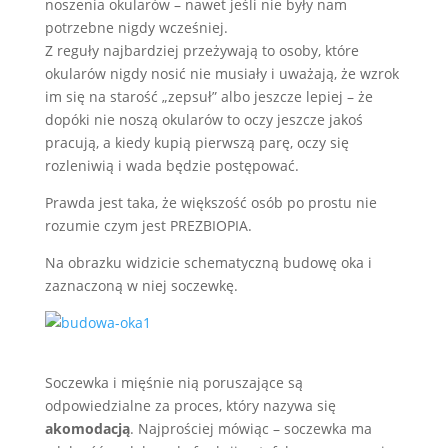
noszenia okularów – nawet jeśli nie były nam
potrzebne nigdy wcześniej.
Z reguły najbardziej przeżywają to osoby, które
okularów nigdy nosić nie musiały i uważają, że wzrok
im się na starość „zepsuł” albo jeszcze lepiej – że
dopóki nie noszą okularów to oczy jeszcze jakoś
pracują, a kiedy kupią pierwszą parę, oczy się
rozleniwią i wada będzie postępować.
Prawda jest taka, że większość osób po prostu nie
rozumie czym jest PREZBIOPIA.
Na obrazku widzicie schematyczną budowę oka i
zaznaczoną w niej soczewkę.
Soczewka i mięśnie nią poruszające są
odpowiedzialne za proces, który nazywa się
akomodacją
. Najprościej mówiąc – soczewka ma