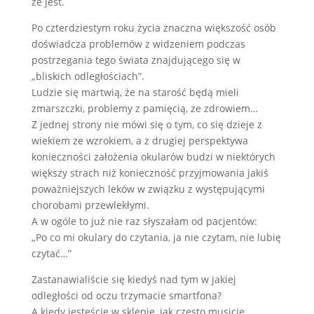
że jest.
Po czterdziestym roku życia znaczna większość osób
doświadcza problemów z widzeniem podczas
postrzegania tego świata znajdującego się w
„bliskich odległościach”.
Ludzie się martwią, że na starość będą mieli
zmarszczki, problemy z pamięcią, ze zdrowiem…
Z jednej strony nie mówi się o tym, co się dzieje z
wiekiem ze wzrokiem, a z drugiej perspektywa
konieczności założenia okularów budzi w niektórych
większy strach niż konieczność przyjmowania jakiś
poważniejszych leków w związku z występującymi
chorobami przewlekłymi.
A w ogóle to już nie raz słyszałam od pacjentów:
„Po co mi okulary do czytania, ja nie czytam, nie lubię
czytać…”
Zastanawialiście się kiedyś nad tym w jakiej
odległości od oczu trzymacie smartfona?
A kiedy jesteście w sklepie, jak często musicie