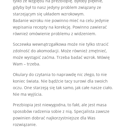
tylko ze względu na prezbiopię. Byłoby pięknie,
gdyby był to nasz jedyny problem związany ze
starzejącym się układem wzrokowym.
Badanie wzroku nie powinno mieć na celu jedynie
wypisania recepty na korekcję. Powinno zawierać
również omówienie problemu z widzeniem.
Soczewka wewnątrzgałkowa może nie tylko stracić
zdolność do akomodacji. Może również zmętnieć,
może wystąpić zaćma. Trzeba badać wzrok. Mówię
Wam – trzeba.
Okulary do czytania to naprawdę nic złego, to nie
koniec świata. Nie bądźcie tacy surowi dla swoich
oczu. One starzeją się tak samo, jak całe nasze ciało.
Nie ma wyjścia.
Prezbiopia jest niewygodna, to fakt, ale jest masa
sposobów radzenia sobie z nią. Specjalista zawsze
powinien dobrać najkorzystniejsze dla Was
rozwiązanie.