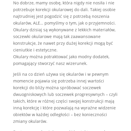
No dobrze, mamy osobę, która nigdy nie nosiła i nie
potrzebuje korekcji okularowej do dali. Takiej osobie
najtrudniej jest pogodzić się z potrzebą noszenia
okularów, ALE… pomyślmy o tym, jak o przyjemności.
Okulary dzisiaj są wykonywane z lekkich materiałów,
soczewki okularowe mają tak zaawansowane
konstrukcje, że nawet przy dużej korekcji mogą być
cieniutkie i estetyczne.
Okulary można potraktować jako modny dodatek,
pomagający stworzyć nasz wizerunek.
Jeśli na co dzień używa się okularów i w pewnym
momencie pojawia się potrzeba innej wartości
korekcji do bliży można spróbować soczewek
dwuogniskowych lub soczewek progresywnych – czyli
takich, które w różnej części swojej konstrukcji mają
inną korekcję i które pozwalają na wyraźne widzenie
obiektów w każdej odległości – bez konieczności
zmiany okularów.