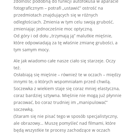
zdolność podobną do funkcji autofokusa w aparacie
fotograficznym – potrafi „ustawić” ostrość na
przedmiotach znajdujących się w różnych
odległościach. Zmienia w tym celu swoją grubość,
zmieniając jednocześnie moc optyczną.
Od góry i od dołu „trzymają ją” malutkie mięśnie,
które odpowiadają za tę właśnie zmianę grubości, a
tym samym mocy.
Ale jak wiadomo całe nasze ciało się starzeje. Oczy
też.
Osłabiają się mięśnie – również te w oczach – między
innymi te, o których wspomniałam przed chwilą.
Soczewka z wiekiem staje się coraz mniej elastyczna,
coraz bardziej sztywna. Mięśnie nie mogą już płynnie
pracować, bo coraz trudniej im „manipulować”
soczewką.
(Staram się nie pisać tego w sposób specjalistyczny,
ale obrazowy… Muszę pomyśleć nad filmami, które
będą wszystkie te procesy zachodzące w oczach