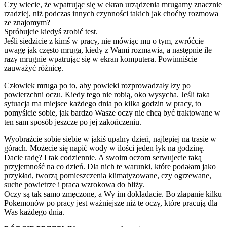
Czy wiecie, że wpatrując się w ekran urządzenia mrugamy znacznie
rzadziej, niż podczas innych czynności takich jak choćby rozmowa
ze znajomym?
Spróbujcie kiedyś zrobić test.
Jeśli siedzicie z kimś w pracy, nie mówiąc mu o tym, zwróćcie
uwagę jak często mruga, kiedy z Wami rozmawia, a następnie ile
razy mrugnie wpatrując się w ekran komputera. Powinniście
zauważyć różnicę.
Człowiek mruga po to, aby powieki rozprowadzały łzy po
powierzchni oczu. Kiedy tego nie robią, oko wysycha. Jeśli taka
sytuacja ma miejsce każdego dnia po kilka godzin w pracy, to
pomyślcie sobie, jak bardzo Wasze oczy nie chcą być traktowane w
ten sam sposób jeszcze po jej zakończeniu.
Wyobraźcie sobie siebie w jakiś upalny dzień, najlepiej na trasie w
górach. Możecie się napić wody w ilości jeden łyk na godzinę.
Dacie radę? I tak codziennie. A swoim oczom serwujecie taką
przyjemność na co dzień. Dla nich te warunki, które podałam jako
przykład, tworzą pomieszczenia klimatyzowane, czy ogrzewane,
suche powietrze i praca wzrokowa do bliży.
Oczy są tak samo zmęczone, a Wy im dokładacie. Bo złapanie kilku
Pokemonów po pracy jest ważniejsze niż te oczy, które pracują dla
Was każdego dnia.