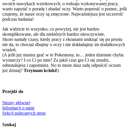
swoich nawykach wzrokowych, o rodzaju wykonywanej pracy,
warto zapytać o poradę i zbadać oczy. Warto poprosić o pomoc, jeśli
czujemy, że nasze oczy są zmęczone. Najważniejsza jest szczerość
podczas badania!
Jak widzicie to wszystko, co powyżej, nie jest bardzo
skomplikowane, ale dla niektórych bardzo nieoczywiste.
Skoro nastały czasy, kiedy pracy z ekranami uniknąć się po prostu
nie da, to chociaż dbajmy o oczy i nie dokładajmy im dodatkowych
wrażeń.
(A jeśli już musisz grać w te Pokemony, to… jeden dziennie chyba
wystarczy? I co Ci po nim? Za jakiś czas gra Ci się znudzi,
odinstalujesz i zapomnisz. No to może dasz radę odpuścić oczom
już dzisiaj?
Trzymam kciuki!
)
Przejdź do
Strony głównej
Informacji o mnie
Sekcji polecanych stron
Szukaj