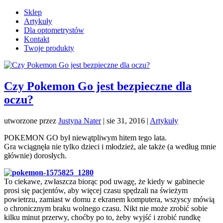
Sklep
Artykuły
Dla optometrystów
Kontakt
Twoje produkty
Czy Pokemon Go jest bezpieczne dla
oczu?
utworzone przez
Justyna Nater
|
sie 31, 2016
|
Artykuły
POKEMON GO był niewątpliwym hitem tego lata.
Gra wciągnęła nie tylko dzieci i młodzież, ale także (a według mnie
głównie) dorosłych.
To ciekawe, zwłaszcza biorąc pod uwagę, że kiedy w gabinecie
prosi się pacjentów, aby więcej czasu spędzali na świeżym
powietrzu, zamiast w domu z ekranem komputera, wszyscy mówią
o chronicznym braku wolnego czasu. Nikt nie może zrobić sobie
kilku minut przerwy, choćby po to, żeby wyjść i zrobić rundkę