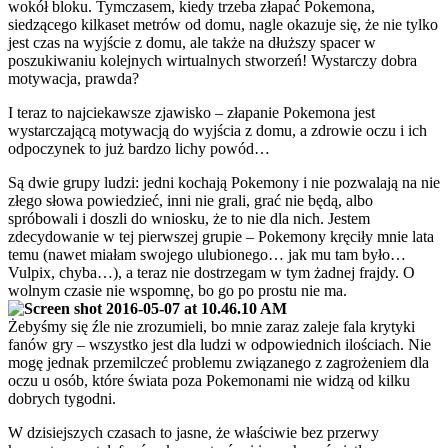
wokół bloku. Tymczasem, kiedy trzeba złapać Pokemona,
siedzącego kilkaset metrów od domu, nagle okazuje się, że nie tylko
jest czas na wyjście z domu, ale także na dłuższy spacer w
poszukiwaniu kolejnych wirtualnych stworzeń! Wystarczy dobra
motywacja, prawda?
I teraz to najciekawsze zjawisko – złapanie Pokemona jest
wystarczającą motywacją do wyjścia z domu, a zdrowie oczu i ich
odpoczynek to już bardzo lichy powód…
Są dwie grupy ludzi: jedni kochają Pokemony i nie pozwalają na nie
złego słowa powiedzieć, inni nie grali, grać nie będą, albo
spróbowali i doszli do wniosku, że to nie dla nich. Jestem
zdecydowanie w tej pierwszej grupie – Pokemony kręciły mnie lata
temu (nawet miałam swojego ulubionego… jak mu tam było…
Vulpix, chyba…), a teraz nie dostrzegam w tym żadnej frajdy. O
wolnym czasie nie wspomnę, bo go po prostu nie ma.
Żebyśmy się źle nie zrozumieli, bo mnie zaraz zaleje fala krytyki
fanów gry – wszystko jest dla ludzi w odpowiednich ilościach. Nie
mogę jednak przemilczeć problemu związanego z zagrożeniem dla
oczu u osób, które świata poza Pokemonami nie widzą od kilku
dobrych tygodni.
W dzisiejszych czasach to jasne, że właściwie bez przerwy