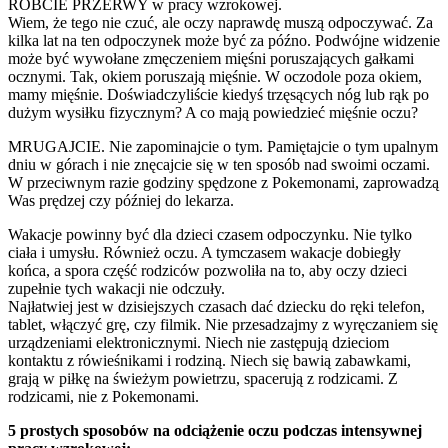
RÓBCIE PRZERWY w pracy wzrokowej.
Wiem, że tego nie czuć, ale oczy naprawdę muszą odpoczywać. Za
kilka lat na ten odpoczynek może być za późno. Podwójne widzenie
może być wywołane zmęczeniem mięśni poruszających gałkami
ocznymi. Tak, okiem poruszają mięśnie. W oczodole poza okiem,
mamy mięśnie. Doświadczyliście kiedyś trzęsących nóg lub rąk po
dużym wysiłku fizycznym? A co mają powiedzieć mięśnie oczu?
MRUGAJCIE. Nie zapominajcie o tym. Pamiętajcie o tym upalnym
dniu w górach i nie znęcajcie się w ten sposób nad swoimi oczami.
W przeciwnym razie godziny spędzone z Pokemonami, zaprowadzą
Was prędzej czy później do lekarza.
Wakacje powinny być dla dzieci czasem odpoczynku. Nie tylko
ciała i umysłu. Również oczu. A tymczasem wakacje dobiegły
końca, a spora część rodziców pozwoliła na to, aby oczy dzieci
zupełnie tych wakacji nie odczuły.
Najłatwiej jest w dzisiejszych czasach dać dziecku do ręki telefon,
tablet, włączyć grę, czy filmik. Nie przesadzajmy z wyręczaniem się
urządzeniami elektronicznymi. Niech nie zastępują dzieciom
kontaktu z rówieśnikami i rodziną. Niech się bawią zabawkami,
grają w piłkę na świeżym powietrzu, spacerują z rodzicami. Z
rodzicami, nie z Pokemonami.
5 prostych sposobów na odciążenie oczu podczas intensywnej