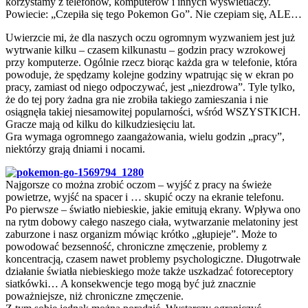
korzystamy z telefonów, komputerów i innych wyświetlaczy.
Powiecie: „Czepiła się tego Pokemon Go”. Nie czepiam się, ALE…
Uwierzcie mi, że dla naszych oczu ogromnym wyzwaniem jest już
wytrwanie kilku – czasem kilkunastu – godzin pracy wzrokowej
przy komputerze. Ogólnie rzecz biorąc każda gra w telefonie, która
powoduje, że spędzamy kolejne godziny wpatrując się w ekran po
pracy, zamiast od niego odpoczywać, jest „niezdrowa”. Tyle tylko,
że do tej pory żadna gra nie zrobiła takiego zamieszania i nie
osiągnęła takiej niesamowitej popularności, wśród WSZYSTKICH.
Gracze mają od kilku do kilkudziesięciu lat.
Gra wymaga ogromnego zaangażowania, wielu godzin „pracy”,
niektórzy grają dniami i nocami.
Najgorsze co można zrobić oczom – wyjść z pracy na świeże
powietrze, wyjść na spacer i … skupić oczy na ekranie telefonu.
Po pierwsze – światło niebieskie, jakie emitują ekrany. Wpływa ono
na rytm dobowy całego naszego ciała, wytwarzanie melatoniny jest
zaburzone i nasz organizm mówiąc krótko „głupieje”. Może to
powodować bezsenność, chroniczne zmęczenie, problemy z
koncentracją, czasem nawet problemy psychologiczne. Długotrwałe
działanie światła niebieskiego może także uszkadzać fotoreceptory
siatkówki… A konsekwencje tego mogą być już znacznie
poważniejsze, niż chroniczne zmęczenie.