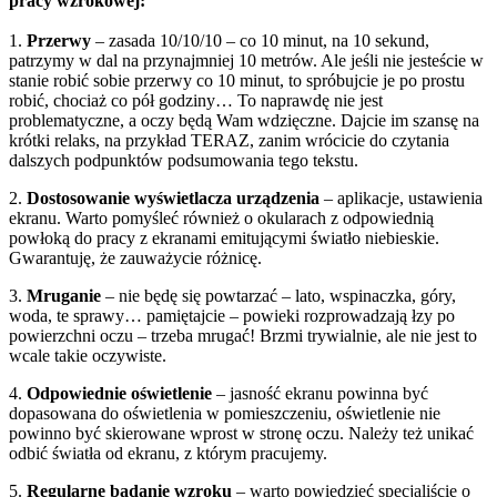
pracy wzrokowej:
1.
Przerwy
– zasada 10/10/10 – co 10 minut, na 10 sekund,
patrzymy w dal na przynajmniej 10 metrów. Ale jeśli nie jesteście w
stanie robić sobie przerwy co 10 minut, to spróbujcie je po prostu
robić, chociaż co pół godziny… To naprawdę nie jest
problematyczne, a oczy będą Wam wdzięczne. Dajcie im szansę na
krótki relaks, na przykład TERAZ, zanim wrócicie do czytania
dalszych podpunktów podsumowania tego tekstu.
2.
Dostosowanie wyświetlacza urządzenia
– aplikacje, ustawienia
ekranu. Warto pomyśleć również o okularach z odpowiednią
powłoką do pracy z ekranami emitującymi światło niebieskie.
Gwarantuję, że zauważycie różnicę.
3.
Mruganie
– nie będę się powtarzać – lato, wspinaczka, góry,
woda, te sprawy… pamiętajcie – powieki rozprowadzają łzy po
powierzchni oczu – trzeba mrugać! Brzmi trywialnie, ale nie jest to
wcale takie oczywiste.
4.
Odpowiednie oświetlenie
– jasność ekranu powinna być
dopasowana do oświetlenia w pomieszczeniu, oświetlenie nie
powinno być skierowane wprost w stronę oczu. Należy też unikać
odbić światła od ekranu, z którym pracujemy.
5.
Regularne badanie wzroku
– warto powiedzieć specjaliście o