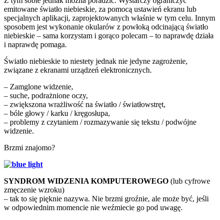
Z tym sobie jednak można poradzić. Wystarczy ograniczyć
emitowane światło niebieskie, za pomocą ustawień ekranu lub
specjalnych aplikacji, zaprojektowanych właśnie w tym celu. Innym
sposobem jest wykonanie okularów z powłoką odcinającą światło
niebieskie – sama korzystam i gorąco polecam – to naprawdę działa
i naprawdę pomaga.
Światło niebieskie to niestety jednak nie jedyne zagrożenie,
związane z ekranami urządzeń elektronicznych.
– Zamglone widzenie,
– suche, podrażnione oczy,
– zwiększona wrażliwość na światło / światłowstręt,
– bóle głowy / karku / kręgosłupa,
– problemy z czytaniem / rozmazywanie się tekstu / podwójne
widzenie.
Brzmi znajomo?
SYNDROM WIDZENIA KOMPUTEROWEGO
(lub cyfrowe
zmęczenie wzroku)
– tak to się pięknie nazywa. Nie brzmi groźnie, ale może być, jeśli
w odpowiednim momencie nie weźmiecie go pod uwagę.