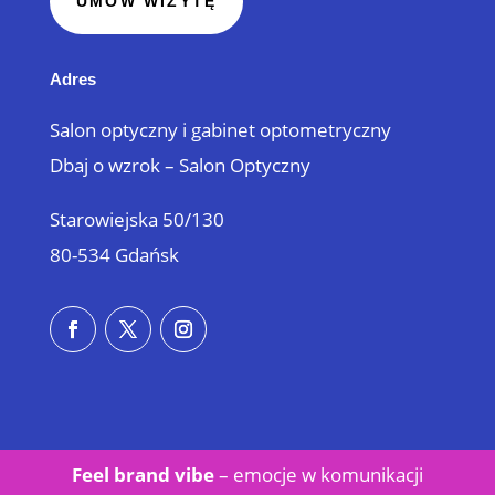
UMÓW WIZYTĘ
Adres
Salon optyczny i gabinet optometryczny
Dbaj o wzrok – Salon Optyczny
Starowiejska 50/130
80-534 Gdańsk
Feel brand vibe
– emocje w
komunikacji