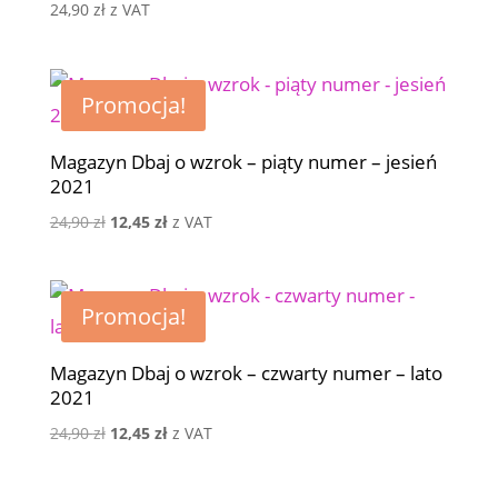
24,90
zł
z VAT
Promocja!
Magazyn Dbaj o wzrok – piąty numer – jesień
2021
Pierwotna
Aktualna
24,90
zł
12,45
zł
z VAT
cena
cena
wynosiła:
wynosi:
24,90 zł.
12,45 zł.
Promocja!
Magazyn Dbaj o wzrok – czwarty numer – lato
2021
Pierwotna
Aktualna
24,90
zł
12,45
zł
z VAT
cena
cena
wynosiła:
wynosi: