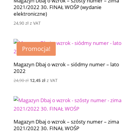
Magazyn Dbaj o wzrok – szósty numer – zima
2021/2022 30. FINAŁ WOŚP (wydanie
elektroniczne)
24,90
zł
z VAT
Promocja!
Magazyn Dbaj o wzrok – siódmy numer – lato
2022
Pierwotna
Aktualna
24,90
zł
12,45
zł
z VAT
cena
cena
wynosiła:
wynosi:
24,90 zł.
12,45 zł.
Magazyn Dbaj o wzrok – szósty numer – zima
2021/2022 30. FINAŁ WOŚP