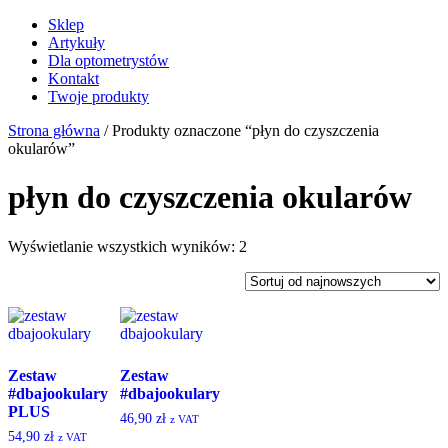
Sklep
Artykuły
Dla optometrystów
Kontakt
Twoje produkty
Strona główna
/ Produkty oznaczone “płyn do czyszczenia
okularów”
płyn do czyszczenia okularów
Posortowane
Wyświetlanie wszystkich wyników: 2
według
najnowszych
Zestaw
Zestaw
#dbajookulary
#dbajookulary
PLUS
46,90
zł
z VAT
54,90
zł
z VAT