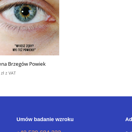
ena Brzegów Powiek
0
zł
z VAT
Umów badanie wzroku
Ad