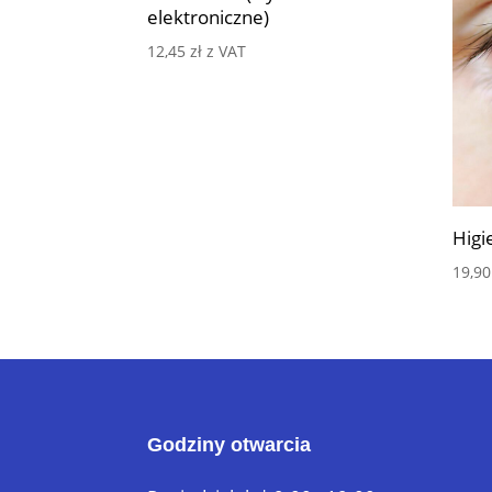
elektroniczne)
12,45
zł
z VAT
Higi
19,9
Godziny otwarcia