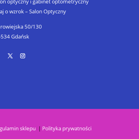
lon optyczny i gabinet optometryczny
aj o wzrok – Salon Optyczny
arowiejska 50/130
-534 Gdańsk
gulamin sklepu
|
Polityka prywatności