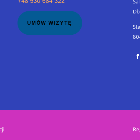
+48 530 684 322
Sa
Db
UMÓW WIZYTĘ
St
80
ji
Re