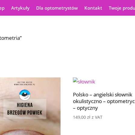
ep
Artykuły
Dla optometrystów
Kontakt
Twoje prod
tometria”
ne
ch
Polsko – angielski słownik
okulistyczno – optometry
– optyczny
149,00
zł
z VAT