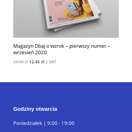
Magazyn Dbaj o wzrok – pierwszy numer –
wrzesień 2020
Pierwotna
Aktualna
24,90
zł
12,45
zł
z VAT
cena
cena
wynosiła:
wynosi:
24,90 zł.
12,45 zł.
Godziny otwarcia
Poniedziałek | 9:00 - 19:00