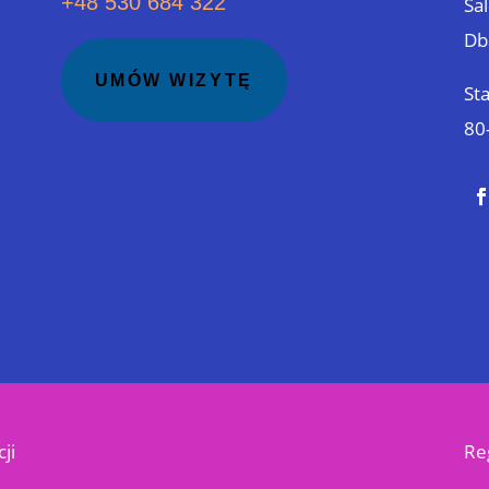
+48 530 684 322
Sa
Db
UMÓW WIZYTĘ
St
80
ji
Re