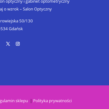
lon optyczny i gabinet optometryczny
aj o wzrok – Salon Optyczny
arowiejska 50/130
-534 Gdańsk
gulamin sklepu
|
Polityka prywatności