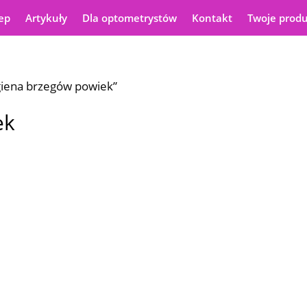
ep
Artykuły
Dla optometrystów
Kontakt
Twoje prod
giena brzegów powiek”
ek