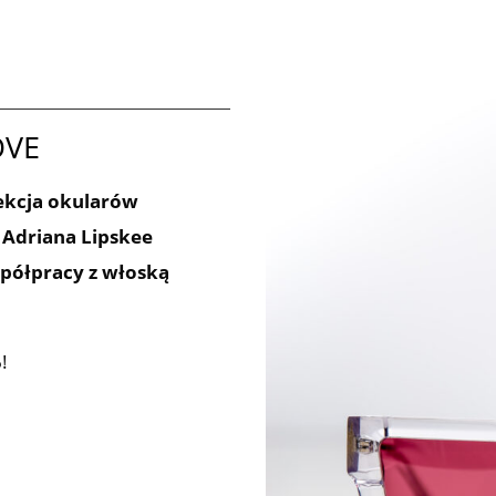
OVE
ekcja okularów
 Adriana Lipskee
spółpracy z włoską
!