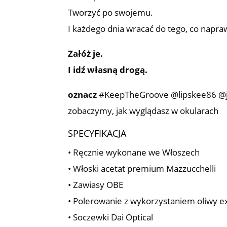
Tworzyć po swojemu.
I każdego dnia wracać do tego, co napr
Załóż je.
I idź własną drogą.
oznacz
#KeepTheGroove @lipskee86 @jot
zobaczymy, jak wyglądasz w okularach
SPECYFIKACJA
• Ręcznie wykonane we Włoszech
• Włoski acetat premium Mazzucchelli
• Zawiasy OBE
• Polerowanie z wykorzystaniem oliwy ex
• Soczewki Dai Optical