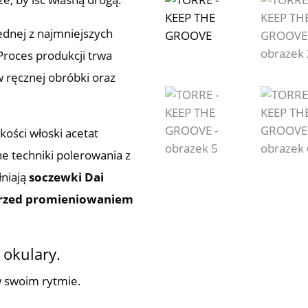
ednej z najmniejszych
roces produkcji trwa
w ręcznej obróbki oraz
kości włoski acetat
ne techniki polerowania z
łniają
soczewki Dai
rzed promieniowaniem
 okulary.
w swoim rytmie.