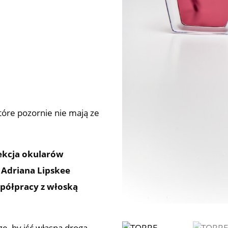
tóre pozornie nie mają ze
ekcja okularów
 Adriana Lipskee
spółpracy z włoską
ze, by iść własną drogą.