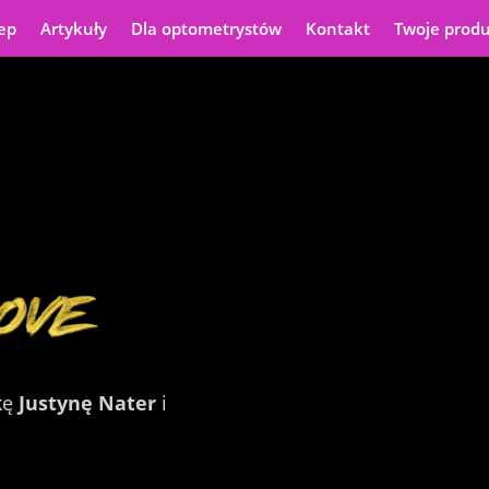
ep
Artykuły
Dla optometrystów
Kontakt
Twoje prod
kę
Justynę Nater
i