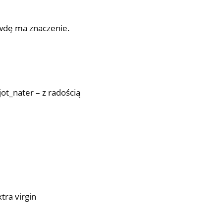
awdę ma znaczenie.
_nater – z radością
tra virgin