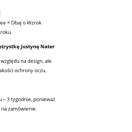
E
kee × Dbaj o Wzrok
zroku
trystkę Justynę Nater
 względu na design, ale
jakości ochrony oczu.
 – 3 tygodnie, ponieważ
e na zamówienie.