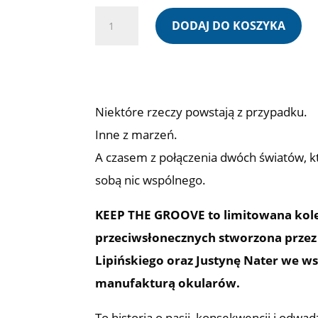
ilość
DODAJ DO KOSZYKA
TORRE
-
KEEP
THE
Niektóre rzeczy powstają z przypadku.
GROOVE
Inne z marzeń.
A czasem z połączenia dwóch światów, k
sobą nic wspólnego.
KEEP THE GROOVE to limitowana kol
przeciwsłonecznych stworzona przez
Lipińskiego oraz Justynę Nater we w
manufakturą okularów.
To historia o pasji, konsekwencji i odwad