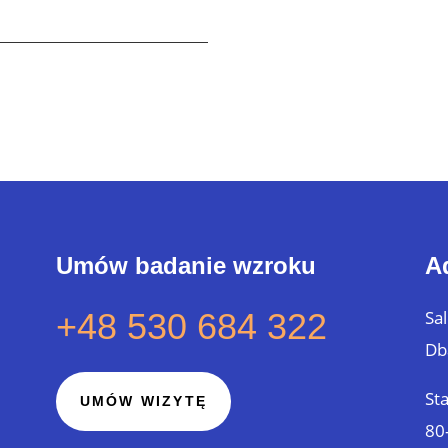
Umów badanie wzroku
A
+48 530 684 322
Sa
Db
St
UMÓW WIZYTĘ
80