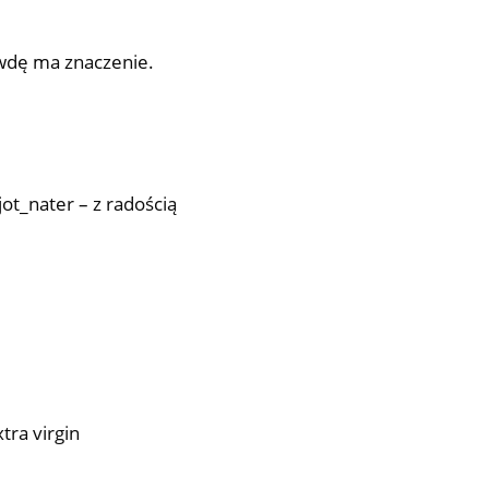
awdę ma znaczenie.
_nater – z radością
tra virgin