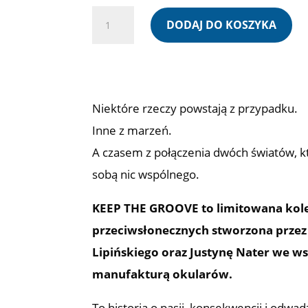
ilość
DODAJ DO KOSZYKA
SIPARIO
-
KEEP
THE
Niektóre rzeczy powstają z przypadku.
GROOVE
Inne z marzeń.
A czasem z połączenia dwóch światów, k
sobą nic wspólnego.
KEEP THE GROOVE to limitowana kol
przeciwsłonecznych stworzona przez
Lipińskiego oraz Justynę Nater we w
manufakturą okularów.
To historia o pasji, konsekwencji i odwad