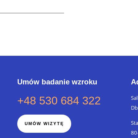
Umów badanie wzroku
A
+48 530 684 322
Sa
Db
St
UMÓW WIZYTĘ
80