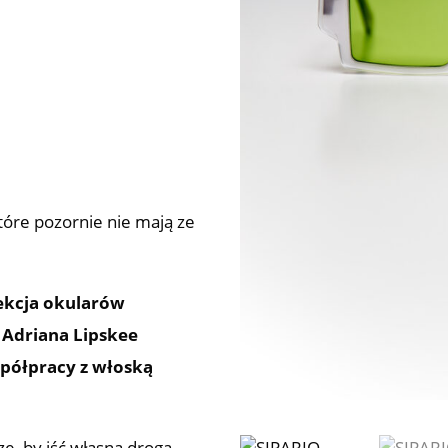
tóre pozornie nie mają ze
ekcja okularów
 Adriana Lipskee
spółpracy z włoską
ze, by iść własną drogą.