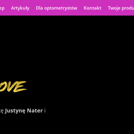
ep
Artykuły
Dla optometrystów
Kontakt
Twoje prod
kę
Justynę Nater
i