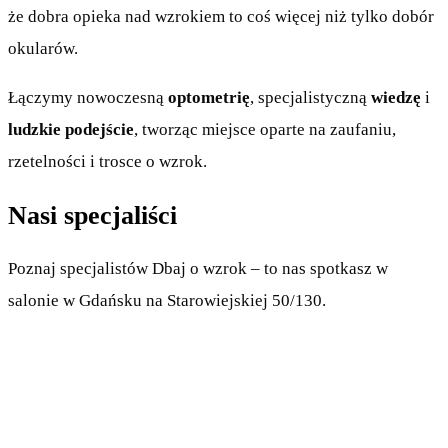
że dobra opieka nad wzrokiem to coś więcej niż tylko dobór
okularów.
Łączymy nowoczesną
optometrię
, specjalistyczną
wiedzę
i
ludzkie podejście
, tworząc miejsce oparte na zaufaniu,
rzetelności i trosce o wzrok.
Nasi specjaliści
Poznaj specjalistów Dbaj o wzrok – to nas spotkasz w
salonie w Gdańsku na Starowiejskiej 50/130.
mgr inż. Justyna Nater
Optometrysta