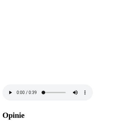
Arkadiusz Bańkowski
Mistrz Optyki Okularowej
Wiesława Bańkowska
Optyk Okularowy
Opinie