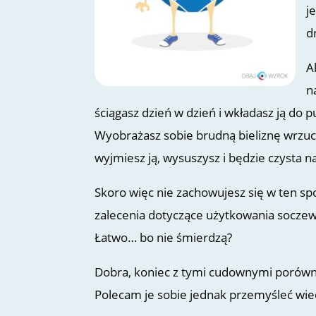
j
d
A
n
ściągasz dzień w dzień i wkładasz ją do p
Wyobrażasz sobie brudną bieliznę wrzuc
wyjmiesz ją, wysuszysz i będzie czysta na 
Skoro więc nie zachowujesz się w ten spo
zalecenia dotyczące użytkowania socze
Łatwo… bo nie śmierdzą?
Dobra, koniec z tymi cudownymi porów
Polecam je sobie jednak przemyśleć wie