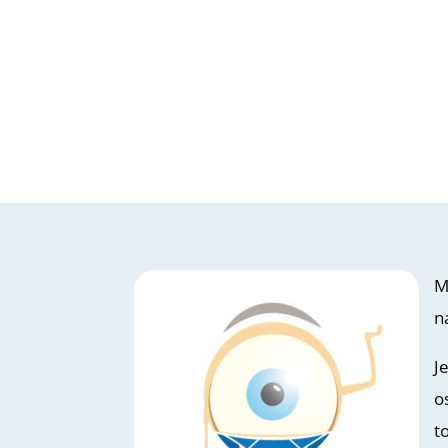
M
n
J
o
t