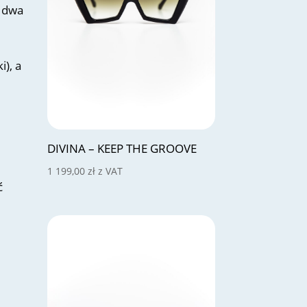
m dwa
i), a
DIVINA – KEEP THE GROOVE
1 199,00
zł
z VAT
ć