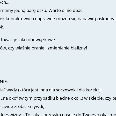
wych…
 : mamy jedną parę oczu. Warto o nie dbać.
wek kontaktowych naprawdę można się nabawić paskudny
ok.
aktować je jako obowiązkowe…
ów, czy właśnie pranie i zmienianie bielizny!
NIE.
” wady (która jest inna dla soczewek i dla korekcji
 „na oko” (w tym przypadku biedne oko…) w sklepie, czy p
aprawdę zrobić krzywdę.
ne krzywizny… To, jaka soczewka pasuje do Twojego oka, m