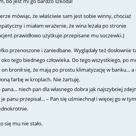
, bo jest mi go bardzo szkoda!
zerze mówiąc, że właściwie sam jest sobie winny, chociaż
atyczny i miałam wrażenie, że wina leżała po stronie
 pacjent prawidłowo użytkuje przepisane mu soczewki.)
tylko przenoszone i zaniedbane. Wyglądały też dosłownie t
w oko tego biednego człowieka. Do tego wszystkiego, po m
 on bronił się, że mają po prostu klimatyzację w banku… a
oną farbę w kroplach. Nie żartuję.
pana… niech pan dla własnego dobra jak najszybciej zdej
ry je panu przepisał… – Pan się uśmiechnął i więcej go w ty
ednokrotnie.
o się mu nie stało.