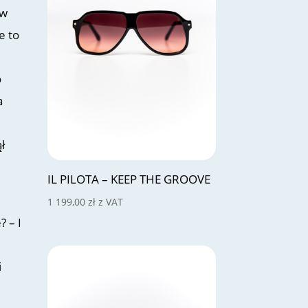
 w
e to
o
a
ł
IL PILOTA – KEEP THE GROOVE
1 199,00
zł
z VAT
? – I
i