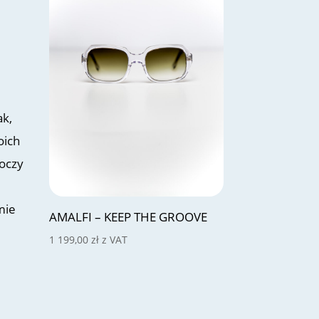
ak,
oich
 oczy
mie
AMALFI – KEEP THE GROOVE
m
1 199,00
zł
z VAT