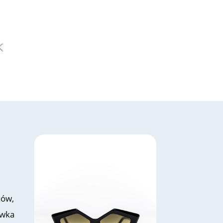
hów,
ewka