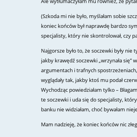
Ale wytłumaczyłam mu również, że pytam
(Szkoda mi nie było, myślałam sobie szc
koniec końców był naprawdę bardzo symp
specjalisty, który nie skontrolował, czy
Najgorsze było to, że soczewki były nie 
jakby krawędź soczewki „wrzynała się” 
argumentach i trafnych spostrzeżeniach,
wyglądały tak, jakby ktoś mu podał czerw
Wychodząc powiedziałam tylko – Błagam 
te soczewki i uda się do specjalisty, któ
banku nie widziałam, choć bywałam niej
Mam nadzieję, że koniec końców nic złeg