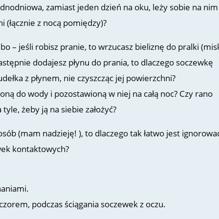
ednodniowa, zamiast jeden dzień na oku, leży sobie na ni
ni (łącznie z nocą pomiędzy)?
lbo – jeśli robisz pranie, to wrzucasz bieliznę do pralki (misk
astępnie dodajesz płynu do prania, to dlaczego soczewkę
udełka z płynem, nie czyszcząc jej powierzchni?
oną do wody i pozostawioną w niej na całą noc? Czy rano
tyle, żeby ją na siebie założyć?
sób (mam nadzieję! ), to dlaczego tak łatwo jest ignorowa
wek kontaktowych?
naniami.
czorem, podczas ściągania soczewek z oczu.