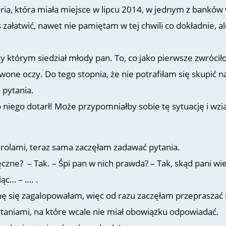
oria, która miała miejsce w lipcu 2014, w jednym z banków
ałatwić, nawet nie pamiętam w tej chwili co dokładnie, al
 którym siedział młody pan. To, co jako pierwsze zwrócił
one oczy. Do tego stopnia, że nie potrafiłam się skupić n
 pytania.
 niego dotarł! Może przypomniałby sobie tę sytuację i wzią
 rolami, teraz sama zaczęłam zadawać pytania.
czne? – Tak. – Śpi pan w nich prawda? – Tak, skąd pani wie
ąc… – …. .
ochę się zagalopowałam, więc od razu zaczęłam przepraszać 
pytaniami, na które wcale nie miał obowiązku odpowiadać.