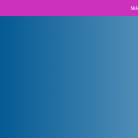
Skl
Badanie wzroku
i dobór okularów
w Gdańsku
Dbaj o wzrok – Salon Optyczny
Starowiejska 50/130
80-534 Gdańsk