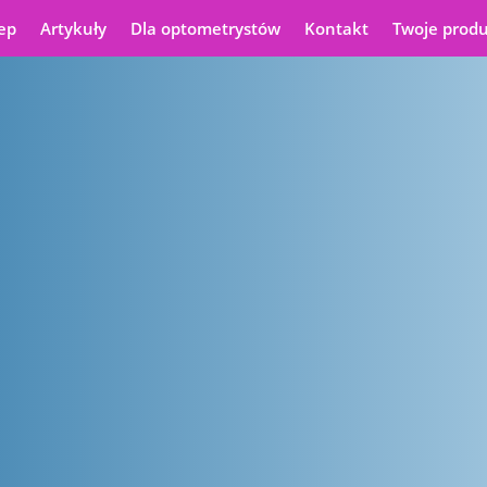
ep
Artykuły
Dla optometrystów
Kontakt
Twoje prod