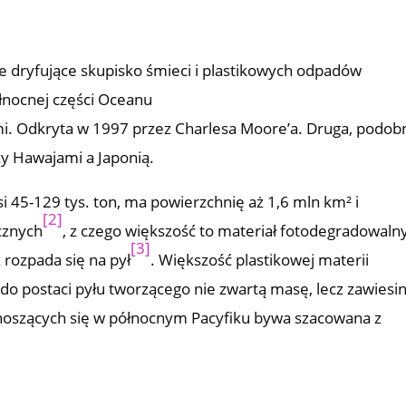
e dryfujące skupisko śmieci i plastikowych odpadów
łnocnej części Oceanu
i. Odkryta w 1997 przez Charlesa Moore’a. Druga, podob
zy Hawajami a Japonią.
 45-129 tys. ton, ma powierzchnię aż 1,6 mln km² i
[2]
cznych
, z czego większość to materiał fotodegradowalny
[3]
 rozpada się na pył
. Większość plastikowej materii
 do postaci pyłu tworzącego nie zwartą masę, lecz zawiesi
unoszących się w północnym Pacyfiku bywa szacowana z