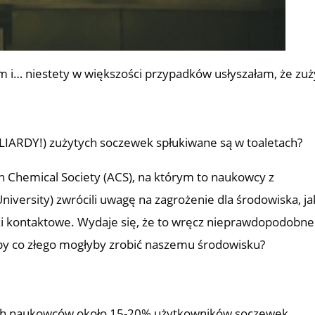
m i… niestety w większości przypadków usłyszałam, że zuż
ILIARDY!) zużytych soczewek spłukiwane są w toaletach?
 Chemical Society (ACS), na którym to naukowcy z
niversity) zwrócili uwagę na zagrożenie dla środowiska, ja
i kontaktowe. Wydaje się, że to wręcz nieprawdopodobne
iby co złego mogłyby zrobić naszemu środowisku?
ch naukowców około 15-20% użytkowników soczewek