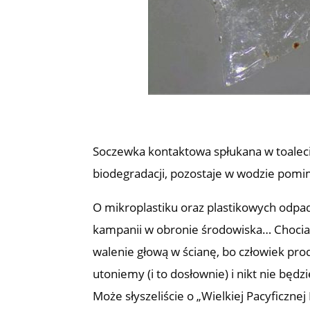
Soczewka kontaktowa spłukana w toalecie,
biodegradacji, pozostaje w wodzie pomimo
O mikroplastiku oraz plastikowych odpad
kampanii w obronie środowiska… Chociaż
walenie głową w ścianę, bo człowiek prod
utoniemy (i to dosłownie) i nikt nie będ
Może słyszeliście o „Wielkiej Pacyficznej