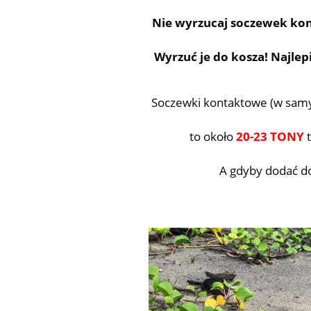
Nie wyrzucaj soczewek kon
Wyrzuć je do kosza! Najlep
Soczewki kontaktowe (w samyc
to około
20-23 TONY
t
A gdyby dodać do