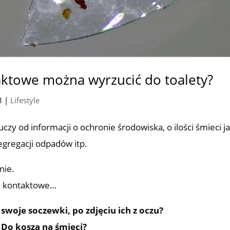
aktowe można wyrzucić do toalety?
8
|
Lifestyle
czy od informacji o ochronie środowiska, o ilości śmieci j
segregacji odpadów itp.
nie.
ki kontaktowe…
swoje soczewki, po zdjęciu ich z oczu?
Do kosza na śmieci?