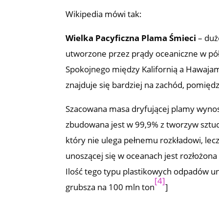
Wikipedia mówi tak:
Wielka Pacyficzna Plama Śmieci
– duż
utworzone przez prądy oceaniczne w pó
Spokojnego między Kalifornią a Hawajam
znajduje się bardziej na zachód, pomięd
Szacowana masa dryfującej plamy wynosi
zbudowana jest w 99,9% z tworzyw sztu
który nie ulega pełnemu rozkładowi, lecz
unoszącej się w oceanach jest rozłożona
Ilość tego typu plastikowych odpadów 
[4]
grubsza na 100 mln ton
]