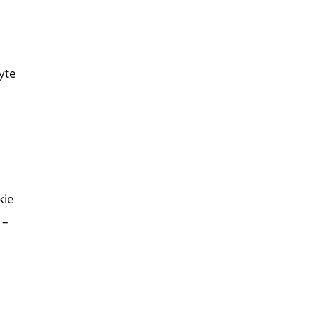
yte
kie
 –