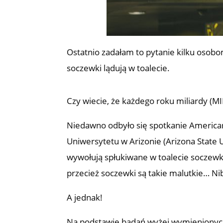
Ostatnio zadałam to pytanie kilku osobo
soczewki lądują w toalecie.
Czy wiecie, że każdego roku miliardy (M
Niedawno odbyło się spotkanie American
Uniwersytetu w Arizonie (Arizona State U
wywołują spłukiwane w toalecie soczewk
przecież soczewki są takie malutkie… N
A jednak!
Na podstawie badań wyżej wymieniony