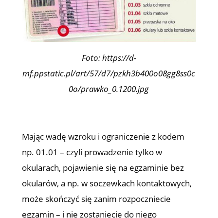
Foto: https://d-
mf.ppstatic.pl/art/57/d7/pzkh3b400o08gg8ss0c
0o/prawko_0.1200.jpg
Mając wadę wzroku i ograniczenie z kodem
np. 01.01 – czyli prowadzenie tylko w
okularach, pojawienie się na egzaminie bez
okularów, a np. w soczewkach kontaktowych,
może skończyć się zanim rozpoczniecie
egzamin – i nie zostaniecie do niego