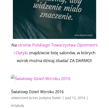
Na
stronie Polskiego Towarzystwa Optometrii
i Optyki
znajdziecie listę salonów, w których
wzrok można dzisiaj zbadać ZA DARMO!
Światowy Dzień Wzroku 2016
utworzone przez
Justyna Nater
|
paź 12, 2016
|
Artykuły