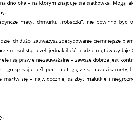
ń na dno oka – na którym znajduje się siatkówka. Mogą, al
by.
jedyncze męty, chmurki, „robaczki”, nie powinno być t
będzie ich dużo, zauważysz zdecydowanie ciemniejsze plam
rzem okulistą. Jeżeli jednak ilość i rodzaj mętów wydaje C
ewiele i są prawie niezauważalne – zawsze dobrze jest kontr
asnego spokoju. Jeśli pomimo tego, że sam widzisz męty, l
e martw się – najwidoczniej są zbyt malutkie i niegroźn
y,