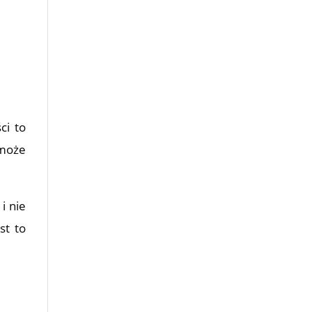
ci to
 może
i nie
st to