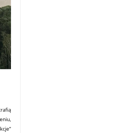
rafią
eniu,
kcje”