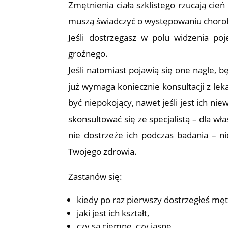
Zmętnienia ciała szklistego rzucają cie
muszą świadczyć o występowaniu choro
Jeśli dostrzegasz w polu widzenia po
groźnego.
Jeśli natomiast pojawią się one nagle, 
już wymaga koniecznie konsultacji z leka
być niepokojący, nawet jeśli jest ich ni
skonsultować się ze specjalistą – dla wł
nie dostrzeże ich podczas badania – ni
Twojego zdrowia.
Zastanów się:
kiedy po raz pierwszy dostrzegłeś męt
jaki jest ich kształt,
czy są ciemne, czy jasne,