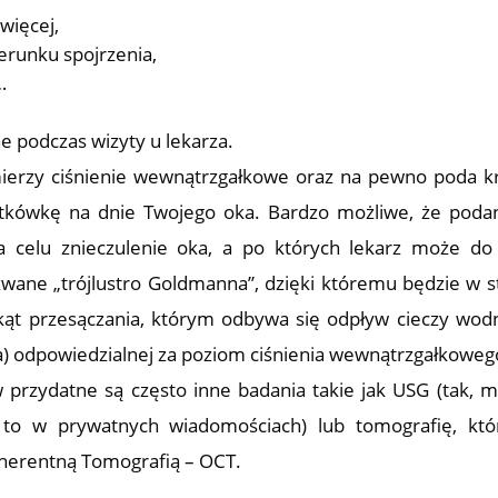
jwięcej,
ierunku spojrzenia,
…
e podczas wizyty u lekarza.
mierzy ciśnienie wewnątrzgałkowe oraz na pewno poda k
iatkówkę na dnie Twojego oka. Bardzo możliwe, że poda
a celu znieczulenie oka, a po których lekarz może do
zwane „trójlustro Goldmanna”, dzięki któremu będzie w s
kąt przesączania, którym odbywa się odpływ cieczy wodn
ka) odpowiedzialnej za poziom ciśnienia wewnątrzgałkoweg
przydatne są często inne badania takie jak USG (tak, 
 to w prywatnych wiadomościach) lub tomografię, kt
herentną Tomografią – OCT.