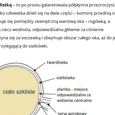
listką
– to po prostu galaretowata półpłynna przezroczyst
ko człowieka dzieli się na dwie części – komorę przednią 
jduje się pomiędzy zewnętrzną warstwą oka – rogówką, a
ciecz wodnista, odpowiedzialna głównie za ciśnienie
na się za soczewką i obejmuje obszar całego oka, aż do 
rzylegającą do siatkówki.