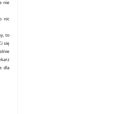
e nie
o nic
y, to
i się
olnie
ekarz
e dla