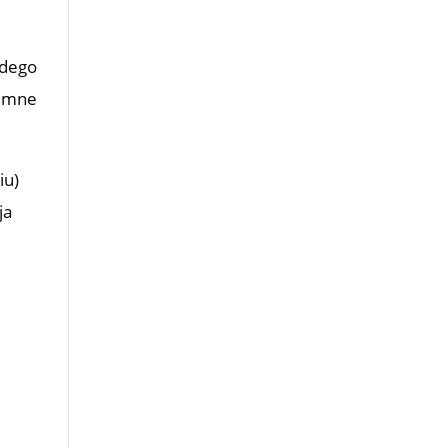
dego
iemne
iu)
ja