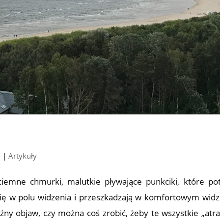
8
|
Artykuły
 ciemne chmurki, malutkie pływające punkciki, które pot
ą się w polu widzenia i przeszkadzają w komfortowym widz
źny objaw, czy można coś zrobić, żeby te wszystkie „atra