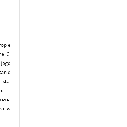
rople
ne Ci
 jego
tanie
istej
o.
można
óra w