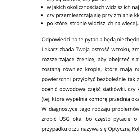
w jakich okolicznościach widzisz ich na
czy przemieszczają się przy zmianie k
po której stronie widzisz ich najwięcej
Odpowiedzi na te pytania będą niezbędn
Lekarz zbada Twoją ostrość wzroku, z
rozszerzające źrenicę, aby obejrzeć s
zostaną również krople, które mają n
powierzchni przyłożyć bezboleśnie tak 
ocenić obwodową część siatkówki, czy 
(tej, która wypełnia komorę przednią o
W diagnostyce tego rodzaju problemów 
zrobić USG oka, bo często pytacie o
przypadku oczu nazywa się Optyczną Ko