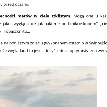
ać przed oczami.
ecności mętów w ciele szklistym
. Mogą one u każ
je jako „wyglądające jak bakterie pod mikroskopem”, „c
, robaczki” itp…
ę na poniższym zdjęciu (wykonanym ostatnio w Świnoujśc
oże wyglądać. I to jest… dosyć jednak optymistyczna wers