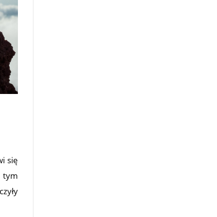
i się
a tym
czyły