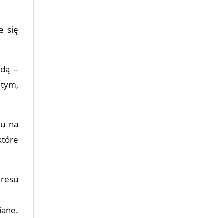
e się
odą –
 tym,
mu na
które
kresu
iane.