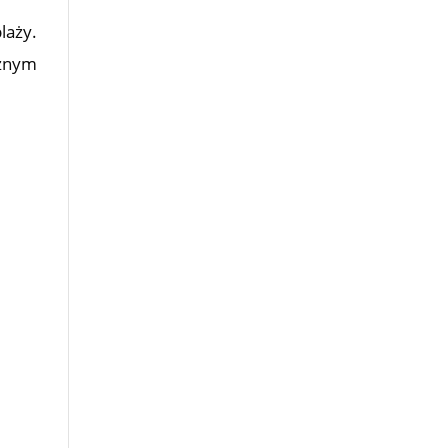
laży.
óżnym