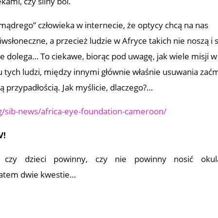
kami, czy silny ból.
ądrego” człowieka w internecie, że optycy chcą na nas
wsłoneczne, a przecież ludzie w Afryce takich nie noszą i 
nie dolega… To ciekawe, biorąc pod uwagę, jak wiele misji w
u tych ludzi, między innymi głównie właśnie usuwania zać
tą przypadłością. Jak myślicie, dlaczego?…
g/sib-news/africa-eye-foundation-cameroon/
V!
o, czy dzieci powinny, czy nie powinny nosić okul
zatem dwie kwestie…