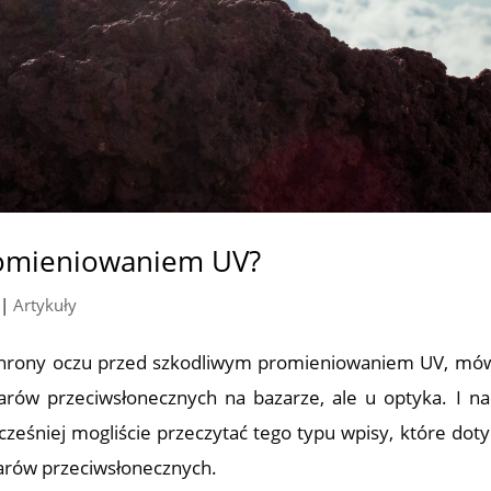
promieniowaniem UV?
|
Artykuły
ochrony oczu przed szkodliwym promieniowaniem UV, mów
arów przeciwsłonecznych na bazarze, ale u optyka. I n
cześniej mogliście przeczytać tego typu wpisy, które doty
larów przeciwsłonecznych.