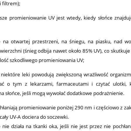
 filtrem);
sze promieniowanie UV jest wtedy, kiedy słońce znajduj
 na otwartej przestrzeni, na śniegu, na piasku, nad w
owierzchni (śnieg odbija nawet około 85% UV), co skutkuje
ilość szkodliwego promieniowania UV;
 niektóre leki powodują zwiększoną wrażliwość organiz
 o tym z lekarzami, farmaceutami i czytać ulotki, 
 na słońce, jeśli mogą wywołać dodatkowe podrażnienie.
chłaniają promieniowanie poniżej 290 nm i częściowo z za
 cały UV-A dociera do soczewki.
e działa na tkanki oka, jeśli nie jest przez nie pochłan