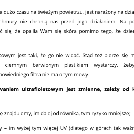
 dużo czasu na świeżym powietrzu, jest narażony na dzia
 chmury nie chronią nas przed jego działaniem. Na 
wić się, że opaliła Wam się skóra pomimo tego, że dzie
owym jest taki, że go nie widać. Stąd też bierze się 
ka ciemnym barwionym plastikiem wystarczy, żeb
powiedniego filtra nie ma o tym mowy.
aniem ultrafioletowym jest zmienne, zależy od k
ię znajdujemy, im dalej od równika, tym ryzyko mniejsze;
my – im wyżej tym więcej UV (dlatego w górach tak waż