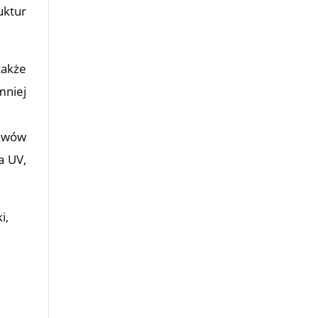
uktur
także
mniej
jawów
a UV,
i,