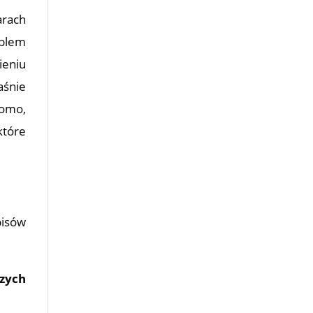
arach
oblem
ieniu
śnie
domo,
które
pisów
szych