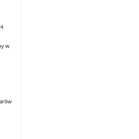
są
my w
arów