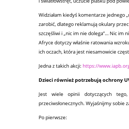
i światłowstręt, uczucie piasku pod powie
Widziałam kiedyś komentarze jednego „m
zarobić, dlatego reklamują okulary przeci
szczęśliwi i „nic im nie dolega”… Nic im 
Afryce dotyczy właśnie ratowania wzrok
ich oczach, która jest niesamowicie częs
Jedna z takich akcji:
https://www.iapb.or
Dzieci również potrzebują ochrony U
Jest wiele opinii dotyczących teg
przeciwsłonecznych. Wyjaśnijmy sobie 
Po pierwsze: