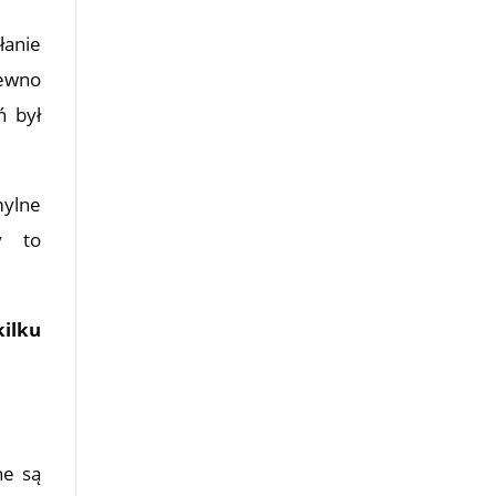
łanie
pewno
ń był
mylne
y to
ilku
ne są