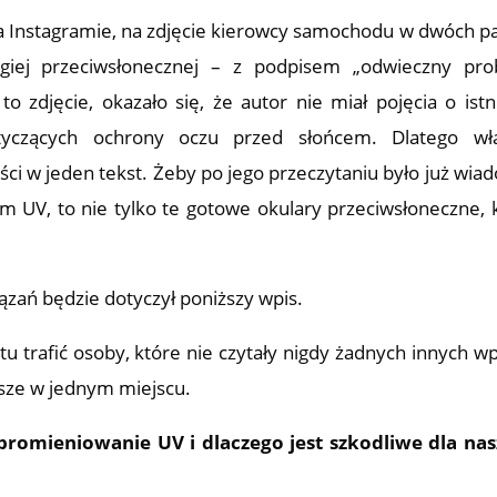
a Instagramie, na zdjęcie kierowcy samochodu w dwóch p
ugiej przeciwsłonecznej – z podpisem „odwieczny pr
 zdjęcie, okazało się, że autor nie miał pojęcia o istn
tyczących ochrony oczu przed słońcem. Dlatego wła
ci w jeden tekst. Żeby po jego przeczytaniu było już wia
 UV, to nie tylko te gotowe okulary przeciwsłoneczne, 
iązań będzie dotyczył poniższy wpis.
u trafić osoby, które nie czytały nigdy żadnych innych w
sze w jednym miejscu.
promieniowanie UV i dlaczego jest szkodliwe dla na