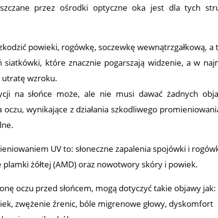
szczane przez ośrodki optyczne oka jest dla tych str
zkodzić powieki, rogówkę, soczewkę wewnątrzgałkową, a 
siatkówki, które znacznie pogarszają widzenie, a w naj
utratę wzroku.
zycji na słońce może, ale nie musi dawać żadnych ob
a oczu, wynikające z działania szkodliwego promieniowani
lne.
iowaniem UV to: słoneczne zapalenia spojówki i rogówk
e plamki żółtej (AMD) oraz nowotwory skóry i powiek.
ronę oczu przed słońcem, mogą dotyczyć takie objawy jak:
wiek, zwężenie źrenic, bóle migrenowe głowy, dyskomfort