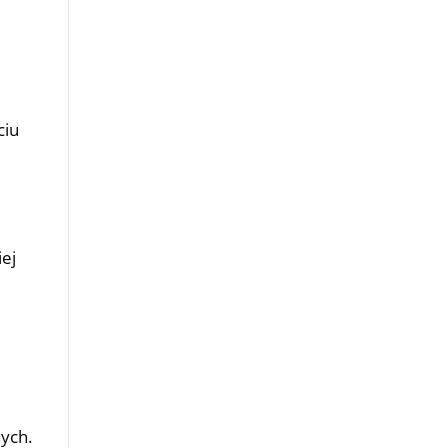
ciu
iej
nych.