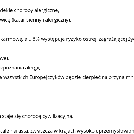
lekłe choroby alergiczne,
icę (katar sienny i alergiczny),
,
okarmową, a u 8% występuje ryzyko ostrej, zagrażającej ży
owe).
zpoznania alergii,
% wszystkich Europejczyków będzie cierpieć na przynajmn
 staje się chorobą cywilizacyjną.
tale narasta, zwłaszcza w krajach wysoko uprzemysłowio