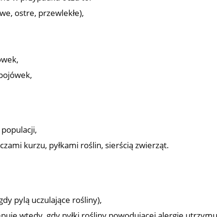
we, ostre, przewlekłe),
ówek,
spojówek,
populacji,
ami kurzu, pyłkami roślin, sierścią zwierząt.
dy pylą uczulające rośliny),
puje wtedy, gdy pyłki rośliny powodującej alergię utrzymu