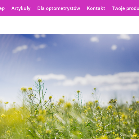
ep
Artykuły
Dla optometrystów
Kontakt
Twoje prod