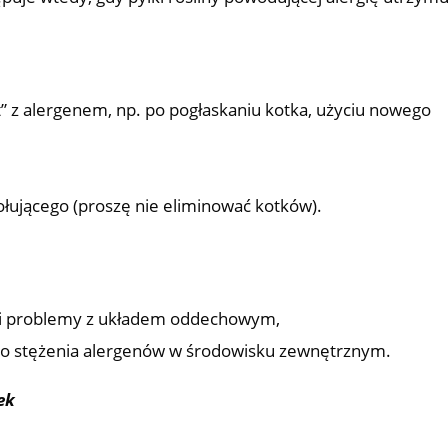
kt” z alergenem, np. po pogłaskaniu kotka, użyciu nowego
wołującego (proszę nie eliminować kotków).
r i problemy z układem oddechowym,
go stężenia alergenów w środowisku zewnętrznym.
ek