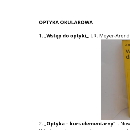
OPTYKA OKULAROWA
„
Wstęp do optyki
„, J.R. Meyer-Aren
„
Optyka – kurs elementarny
” J. No