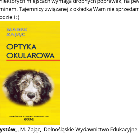
 w niektórych miejscach wymaga drobnych poprawek, na p
aminem. Tajemnicy związanej z okładką Wam nie sprzedam
dzieli :)
rystów
„, M. Zając, Dolnośląskie Wydawnictwo Edukacyjne