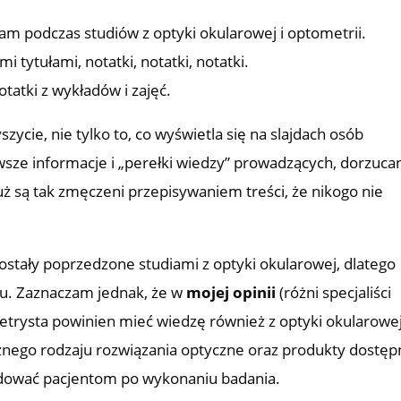
ałam podczas studiów z optyki okularowej i optometrii.
i tytułami, notatki, notatki, notatki.
tatki z wykładów i zajęć.
yszycie, nie tylko to, co wyświetla się na slajdach osób
sze informacje i „perełki wiedzy” prowadzących, dorzuca
uż są tak zmęczeni przepisywaniem treści, że nikogo nie
ostały poprzedzone studiami z optyki okularowej, dlatego
su. Zaznaczam jednak, że w
mojej opinii
(różni specjaliści
etrysta powinien mieć wiedzę również z optyki okularowej
żnego rodzaju rozwiązania optyczne oraz produkty dostęp
dować pacjentom po wykonaniu badania.