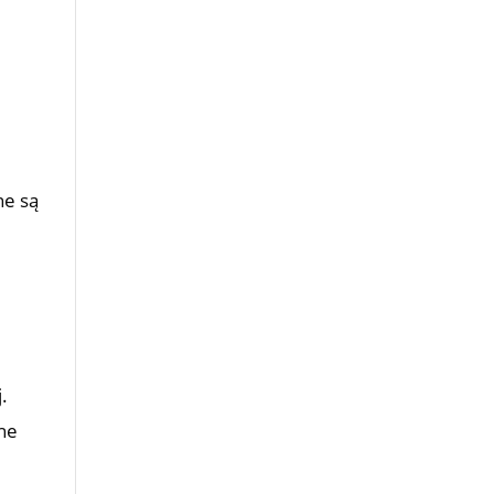
ne są
.
ne