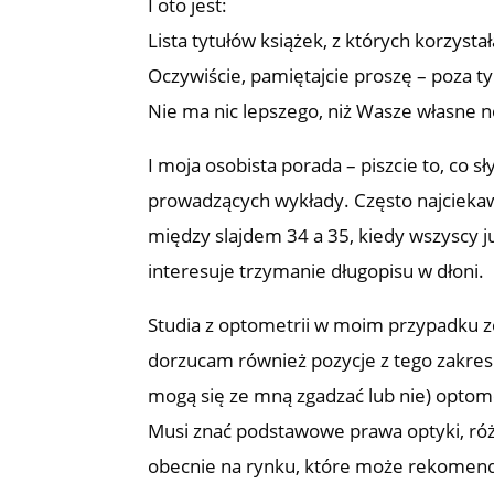
I oto jest:
Lista tytułów książek, z których korzyst
Oczywiście, pamiętajcie proszę – poza tym
Nie ma nic lepszego, niż Wasze własne no
I moja osobista porada – piszcie to, co sł
prowadzących wykłady. Często najciekaw
między slajdem 34 a 35, kiedy wszyscy j
interesuje trzymanie długopisu w dłoni.
Studia z optometrii w moim przypadku z
dorzucam również pozycje z tego zakre
mogą się ze mną zgadzać lub nie) optom
Musi znać podstawowe prawa optyki, ró
obecnie na rynku, które może rekomen