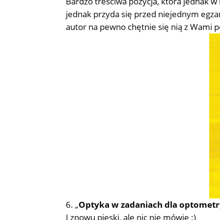
Bardzo treściwa pozycja, która jednak
jednak przyda się przed niejednym egz
autor na pewno chętnie się nią z Wami po
„
Optyka w zadaniach dla optomet
I znowu pieski, ale nic nie mówię :)