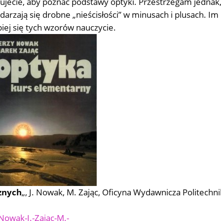
ujecie, aby poznać podstawy optyki. Przestrzegam jednak
rzają się drobne „nieścisłości” w minusach i plusach. Im
piej się tych wzorów nauczycie.
znych
„, J. Nowak, M. Zając, Oficyna Wydawnicza Politechni