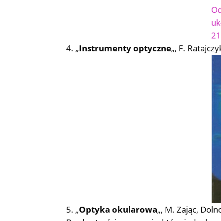
„
Instrumenty optyczne
„, F. Ratajcz
„
Optyka okularowa
„, M. Zając, Do