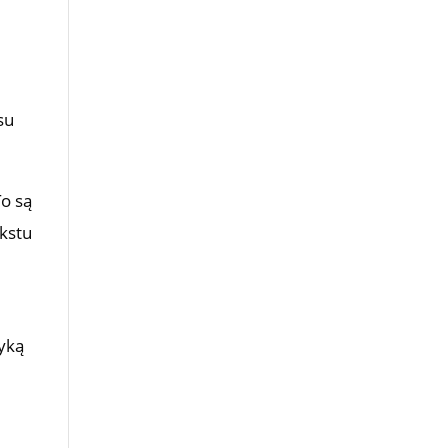
su
To są
ekstu
tyką