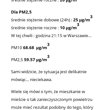
Dla PM2,5
3
średnie stężenie dobowe (24h) :
25 µg/m
3
średnie stężenie roczne :
10 µg/m
W tej chwili : godzina 21:15 w Warszawie…
3
PM10
68.68
µg/m
3
PM2,5
59.57
µg/m
Sami widzicie, że sytuacja jest delikatnie
mówiąc… nieciekawa.
Wiele się mówi o tym, że mieszkanie w
mieście o tak zanieczyszczonym powietrzu
może mieć rezultat podobny do tego, który