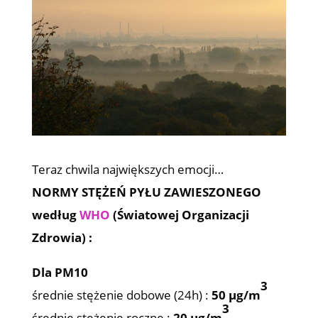
Teraz chwila największych emocji…
NORMY STĘŻEŃ PYŁU ZAWIESZONEGO
według
WHO
(Światowej Organizacji
Zdrowia) :
Dla PM10
3
średnie stężenie dobowe (24h) :
50 µg/m
3
średnie stężenie roczne :
20 µg/m