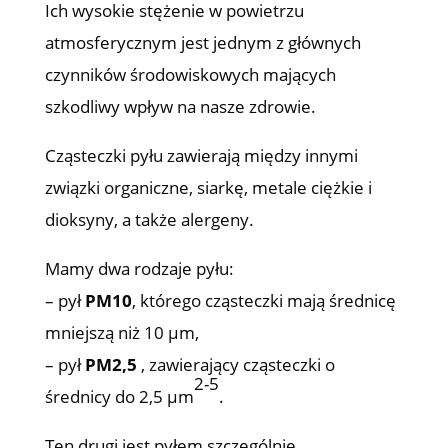
Ich wysokie stężenie w powietrzu
atmosferycznym jest jednym z głównych
czynników środowiskowych mających
szkodliwy wpływ na nasze zdrowie.
Cząsteczki pyłu zawierają między innymi
związki organiczne, siarkę, metale ciężkie i
dioksyny, a także alergeny.
Mamy dwa rodzaje pyłu:
– pył
PM10
, którego cząsteczki mają średnicę
mniejszą niż 10 µm,
– pył
PM2,5
, zawierający cząsteczki o
2-5
średnicy do 2,5 µm
.
Ten drugi jest pyłem szczególnie