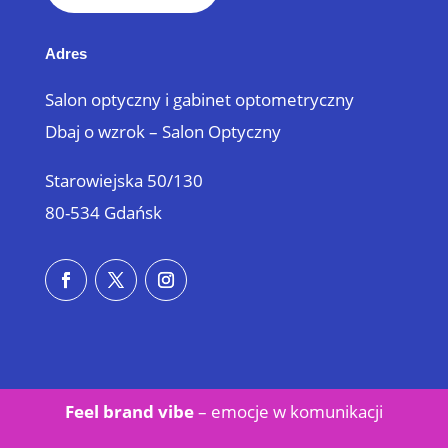
Adres
Salon optyczny i gabinet optometryczny
Dbaj o wzrok – Salon Optyczny
Starowiejska 50/130
80-534 Gdańsk
Feel brand vibe
– emocje w
komunikacji