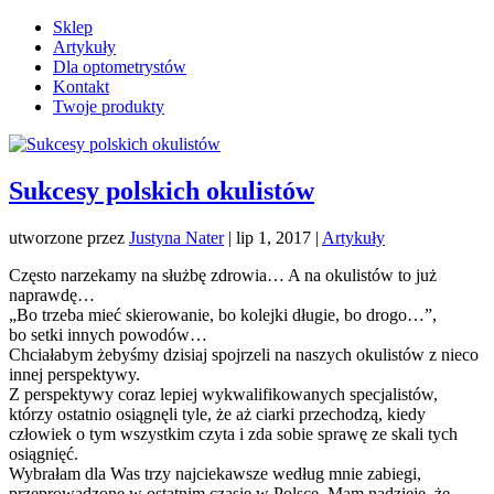
Sklep
Artykuły
Dla optometrystów
Kontakt
Twoje produkty
Sukcesy polskich okulistów
utworzone przez
Justyna Nater
|
lip 1, 2017
|
Artykuły
Często narzekamy na służbę zdrowia… A na okulistów to już
naprawdę…
„Bo trzeba mieć skierowanie, bo kolejki długie, bo drogo…”,
bo setki innych powodów…
Chciałabym żebyśmy dzisiaj spojrzeli na naszych okulistów z nieco
innej perspektywy.
Z perspektywy coraz lepiej wykwalifikowanych specjalistów,
którzy ostatnio osiągnęli tyle, że aż ciarki przechodzą, kiedy
człowiek o tym wszystkim czyta i zda sobie sprawę ze skali tych
osiągnięć.
Wybrałam dla Was trzy najciekawsze według mnie zabiegi,
przeprowadzone w ostatnim czasie w Polsce. Mam nadzieję, że