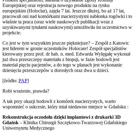
Europejskiej oraz rejestracja nowego produktu na rynku
europejskim (Holoclar), zajęła 7 lat. Jeszcze dłużej, bo aż 17 lat,
pracowali oni nad komórkami macierzystymi nabłonka rogówki i to
właśnie ta praca (oraz wiele naukowych publikacji wraz z
uzyskiwanymi tytułami naukowymi) umożliwiła im uczestnictwo w
projekcie.
Co jest w tym wszystkim jeszcze piękniejsze? – Zespół z Katowic
jest liderem w gronie uczestników Holocare! Zespół specjalistów
kierowany przez prof. dr hab. n. med. Edwarda Wylęgałę wykonał
już dwa przeszczepy materiału z biopsji, w fazie hodowli jest
materiał pięciu pacjentów, a do tego w planach jest wykonanie
dziesięciu przeszczepów u dorosłych oraz dwa u dzieci.
[źródło:
PAP
]
Robi wrażenie, prawda?
A tak przy okazji hodowli z komórek macierzystych, warto
wspomnieć o sukcesie, który miał niedawno miejsce w Gdańsku :
Rekonstrukcja oczodołu dzięki implantowi z drukarki 3D
Gdańsk
– Klinika Chirurgii Szczękowo-Twarzowej Gdańskiego
Uniwersytetu Medycznego