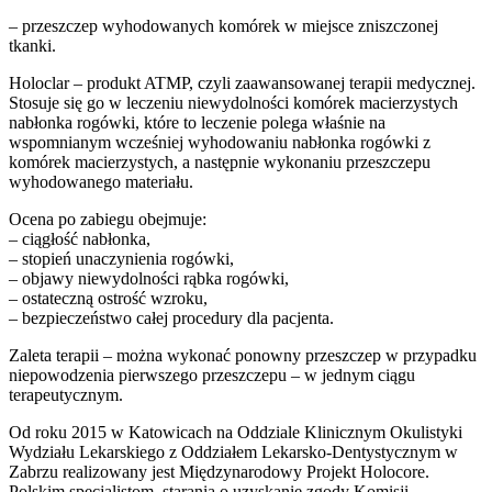
– przeszczep wyhodowanych komórek w miejsce zniszczonej
tkanki.
Holoclar – produkt ATMP, czyli zaawansowanej terapii medycznej.
Stosuje się go w leczeniu niewydolności komórek macierzystych
nabłonka rogówki, które to leczenie polega właśnie na
wspomnianym wcześniej wyhodowaniu nabłonka rogówki z
komórek macierzystych, a następnie wykonaniu przeszczepu
wyhodowanego materiału.
Ocena po zabiegu obejmuje:
– ciągłość nabłonka,
– stopień unaczynienia rogówki,
– objawy niewydolności rąbka rogówki,
– ostateczną ostrość wzroku,
– bezpieczeństwo całej procedury dla pacjenta.
Zaleta terapii – można wykonać ponowny przeszczep w przypadku
niepowodzenia pierwszego przeszczepu – w jednym ciągu
terapeutycznym.
Od roku 2015 w Katowicach na Oddziale Klinicznym Okulistyki
Wydziału Lekarskiego z Oddziałem Lekarsko-Dentystycznym w
Zabrzu realizowany jest Międzynarodowy Projekt Holocore.
Polskim specjalistom, starania o uzyskanie zgody Komisji