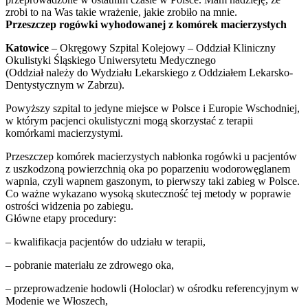
zrobi to na Was takie wrażenie, jakie zrobiło na mnie.
Przeszczep rogówki wyhodowanej z komórek macierzystych
Katowice
– Okręgowy Szpital Kolejowy – Oddział Kliniczny
Okulistyki Śląskiego Uniwersytetu Medycznego
(Oddział należy do Wydziału Lekarskiego z Oddziałem Lekarsko-
Dentystycznym w Zabrzu).
Powyższy szpital to jedyne miejsce w Polsce i Europie Wschodniej,
w którym pacjenci okulistyczni mogą skorzystać z terapii
komórkami macierzystymi.
Przeszczep komórek macierzystych nabłonka rogówki u pacjentów
z uszkodzoną powierzchnią oka po poparzeniu wodorowęglanem
wapnia, czyli wapnem gaszonym, to pierwszy taki zabieg w Polsce.
Co ważne wykazano wysoką skuteczność tej metody w poprawie
ostrości widzenia po zabiegu.
Główne etapy procedury:
– kwalifikacja pacjentów do udziału w terapii,
– pobranie materiału ze zdrowego oka,
– przeprowadzenie hodowli (Holoclar) w ośrodku referencyjnym w
Modenie we Włoszech,