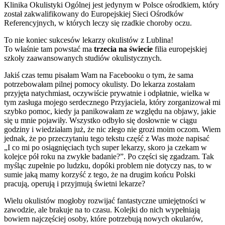
Klinika Okulistyki Ogólnej jest jedynym w Polsce ośrodkiem, który
został zakwalifikowany do Europejskiej Sieci Ośrodków
Referencyjnych, w których leczy się rzadkie choroby oczu.
To nie koniec sukcesów lekarzy okulistów z Lublina!
To właśnie tam powstać ma
trzecia na świecie
filia europejskiej
szkoły zaawansowanych studiów okulistycznych.
Jakiś czas temu pisałam Wam na Facebooku o tym, że sama
potrzebowałam pilnej pomocy okulisty. Do lekarza zostałam
przyjęta natychmiast, oczywiście prywatnie i odpłatnie, wielka w
tym zasługa mojego serdecznego Przyjaciela, który zorganizował mi
szybko pomoc, kiedy ja panikowałam ze względu na objawy, jakie
się u mnie pojawiły. Wszystko odbyło się dosłownie w ciągu
godziny i wiedziałam już, że nic złego nie grozi moim oczom. Wiem
jednak, że po przeczytaniu tego tekstu część z Was może napisać
„I co mi po osiągnięciach tych super lekarzy, skoro ja czekam w
kolejce pół roku na zwykłe badanie?”. Po części się zgadzam. Tak
myśląc zupełnie po ludzku, dopóki problem nie dotyczy nas, to w
sumie jaką mamy korzyść z tego, że na drugim końcu Polski
pracują, operują i przyjmują świetni lekarze?
Wielu okulistów mogłoby rozwijać fantastyczne umiejętności w
zawodzie, ale brakuje na to czasu. Kolejki do nich wypełniają
bowiem najczęściej osoby, które potrzebują nowych okularów,