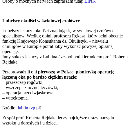
Osoby o mocnych nerwach zapraszam tutaj:
LINK
Lubelscy okuliści w światowej czołówce
Lubelscy lekarze okuliści znajdują się w światowej czołówce
specjalistów. Według opinii profesora Rękasa, który pełni obecnie
funkcję Krajowego Konsultanta ds. Okulistyki – niewielu
chirurgów w Europie potrafiłoby wykonać powyżej opisaną
operację.
Inny sukces lekarzy z Lublina / zespół pod kierunkiem prof. Roberta
Rejdaka:
Przeprowadzili oni
pierwszą w Polsce, pionierską operację
łączoną oka po bardzo ciężkim urazie
:
– przeszczep rogówki,
– wszczep sztucznej tęczówki,
– operacja przeciwjaskrowa,
– witrektomia.
[źródło:
lublin.tvp.pl
]
Zespół prof. Roberta Rejdaka leczy najcięższe urazy narządu
wzroku u dorosłych i u dzieci.