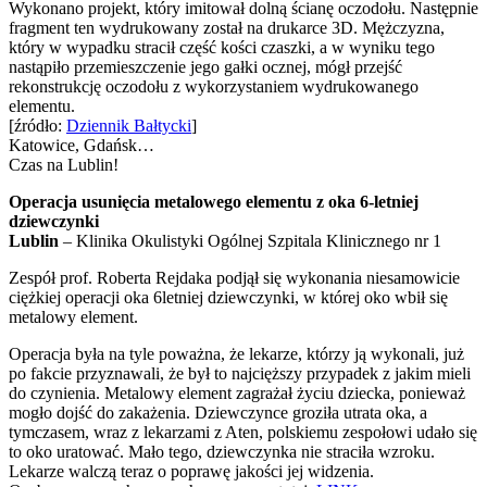
Wykonano projekt, który imitował dolną ścianę oczodołu. Następnie
fragment ten wydrukowany został na drukarce 3D. Mężczyzna,
który w wypadku stracił część kości czaszki, a w wyniku tego
nastąpiło przemieszczenie jego gałki ocznej, mógł przejść
rekonstrukcję oczodołu z wykorzystaniem wydrukowanego
elementu.
[źródło:
Dziennik Bałtycki
]
Katowice, Gdańsk…
Czas na Lublin!
Operacja usunięcia metalowego elementu z oka 6-letniej
dziewczynki
Lublin
– Klinika Okulistyki Ogólnej Szpitala Klinicznego nr 1
Zespół prof. Roberta Rejdaka podjął się wykonania niesamowicie
ciężkiej operacji oka 6letniej dziewczynki, w której oko wbił się
metalowy element.
Operacja była na tyle poważna, że lekarze, którzy ją wykonali, już
po fakcie przyznawali, że był to najcięższy przypadek z jakim mieli
do czynienia. Metalowy element zagrażał życiu dziecka, ponieważ
mogło dojść do zakażenia. Dziewczynce groziła utrata oka, a
tymczasem, wraz z lekarzami z Aten, polskiemu zespołowi udało się
to oko uratować. Mało tego, dziewczynka nie straciła wzroku.
Lekarze walczą teraz o poprawę jakości jej widzenia.