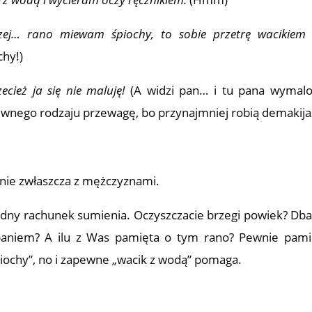
zej… rano miewam śpiochy, to sobie przetrę wacikiem
chy!)
ecież ja się nie maluję!
(A widzi pan… i tu pana wymal
nego rodzaju przewagę, bo przynajmniej robią demakij
nie zwłaszcza z mężczyznami.
ądny rachunek sumienia. Oczyszczacie brzegi powiek? Dba
paniem? A ilu z Was pamięta o tym rano? Pewnie pami
piochy”, no i zapewne „wacik z wodą” pomaga.