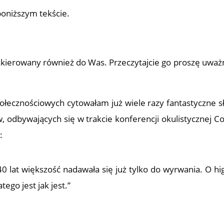
poniższym tekście.
skierowany również do Was. Przeczytajcie go proszę uważn
ołecznościowych cytowałam już wiele razy fantastyczne s
, odbywających się w trakcie konferencji okulistycznej C
:
0 lat większość nadawała się już tylko do wyrwania. O hi
ego jest jak jest.”