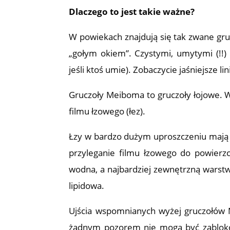
Dlaczego to jest takie ważne?
W powiekach znajdują się tak zwane gr
„gołym okiem”. Czystymi, umytymi (!!) 
jeśli ktoś umie). Zobaczycie jaśniejsze li
Gruczoły Meiboma to gruczoły łojowe. Wy
filmu łzowego (łez).
Łzy w bardzo dużym uproszczeniu mają t
przyleganie filmu łzowego do powier
wodna, a najbardziej zewnętrzną warstw
lipidowa.
Ujścia wspomnianych wyżej gruczołów
żadnym pozorem nie mogą być zablokow