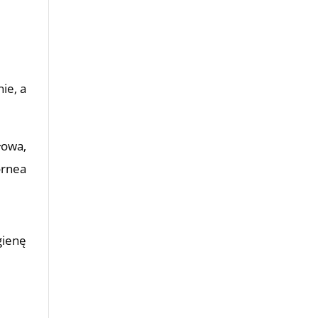
ie, a
łowa,
ornea
gienę