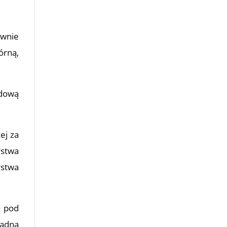
ownie
órną,
idową
ej za
rstwa
rstwa
a pod
ładna