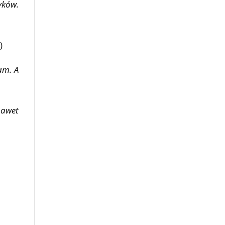
yków.
)
am. A
nawet