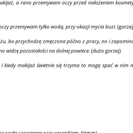
akijaż, a rano przemywam oczy przed nałożeniem kosmet
czy przemywam tylko wodą, przy okazji mycia buzi.
(gorzej
jażu, bo przychodzę zmęczona późno z pracy, no i zapomin
no widzę pozostałości na dolnej powiece.
(dużo gorzej)
i kiedy makijaż świetnie się trzyma to mogę spać w nim 
z wodą i wycieram oczy ręcznikiem.
(Hmm)