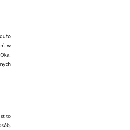
dużo
zeń w
 Oka.
lnych
st to
osób,