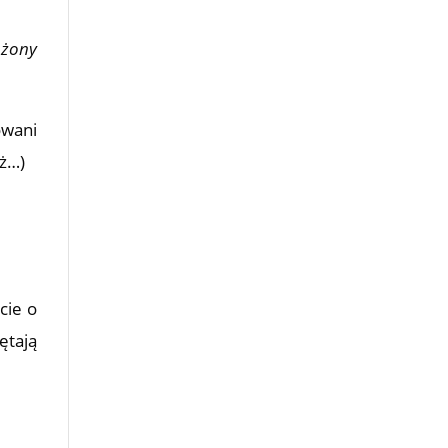
 żony
owani
aż…)
cie o
ętają