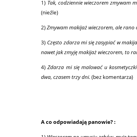
1)
Tak, codziennie wieczorem zmywam m
(nieźle)
2)
Zmywam makijaż wieczorem, ale rano o
3)
Często zdarza mi się zasypiać w maki
nawet jak zmyję makijaż wieczorem, to ra
4)
Zdarza mi się malować u kosmetyczki 
dwa, czasem trzy dni.
(bez komentarza)
A co odpowiadają panowie? :
1)
Wieczorem po umyciu zębów, myję twar