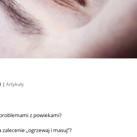
8
|
Artykuły
problemami z powiekami?
 zalecenie „ogrzewaj i masuj”?