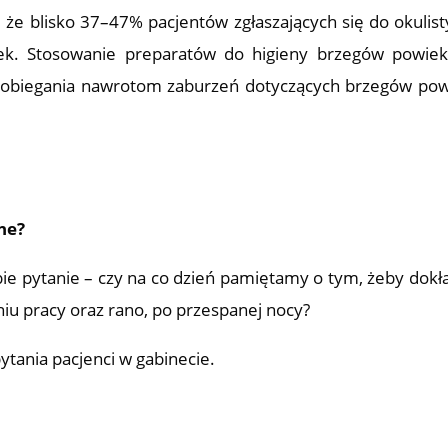
 że blisko 37–47% pacjentów zgłaszających się do okulis
k. Stosowanie preparatów do higieny brzegów powiek
apobiegania nawrotom zaburzeń dotyczących brzegów pow
ne?
bie pytanie – czy na co dzień pamiętamy o tym, żeby dokł
iu pracy oraz rano, po przespanej nocy?
tania pacjenci w gabinecie.