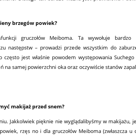
gieny brzegów powiek?
funkcji gruczołów Meiboma. Ta wywołuje bardzo 
oczu następstw – prowadzi przede wszystkim do zabur
dzo często jest właśnie powodem występowania Suchego
 na samej powierzchni oka oraz oczywiście stanów zapa
zmyć makijaż przed snem?
iu. Jakkolwiek pięknie nie wyglądalibyśmy w makijażu, je
powiek, rzęs no i dla gruczołów Meiboma (zwłaszcza u 