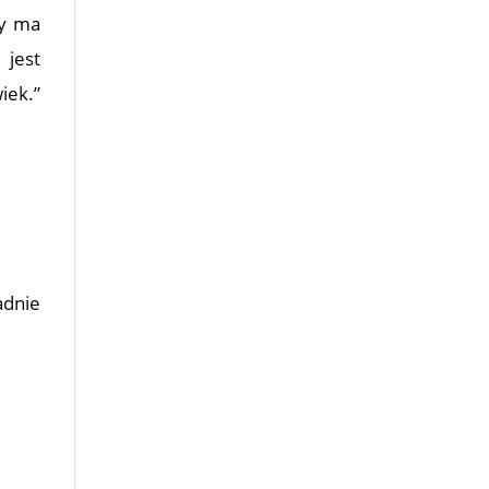
ty ma
 jest
iek.”
adnie