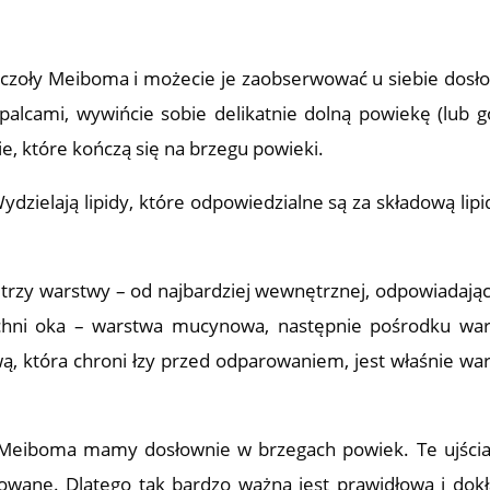
uczoły Meiboma i możecie je zaobserwować u siebie dosł
palcami, wywińcie sobie delikatnie dolną powiekę (lub g
nie, które kończą się na brzegu powieki.
dzielają lipidy, które odpowiedzialne są za składową lip
rzy warstwy – od najbardziej wewnętrznej, odpowiadając
zchni oka – warstwa mucynowa, następnie pośrodku wa
ą, która chroni łzy przed odparowaniem, jest właśnie wa
 Meiboma mamy dosłownie w brzegach powiek. Te ujści
ane. Dlatego tak bardzo ważna jest prawidłowa i dok