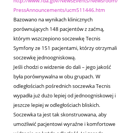
http://www.fda.gov/NewsEvents/Newsroom/
PressAnnouncements/ucm511446.htm
Bazowano na wynikach klinicznych
porównujących 148 pacjentów z zaćmą,
którym wszczepiono soczewkę Tecnis
Symfony ze 151 pacjentami, którzy otrzymali
soczewkę jednoogniskową.
Jeśli chodzi o widzenie do dali – jego jakość
była porównywalna w obu grupach. W
odległościach pośrednich soczewka Tecnis
wypadła już dużo lepiej od jednoogniskowej i
jeszcze lepiej w odległościach bliskich.
Soczewka ta jest tak skonstruowana, aby
umożliwić pacjentowi wyraźne i komfortowe