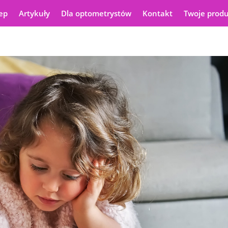
ep
Artykuły
Dla optometrystów
Kontakt
Twoje prod