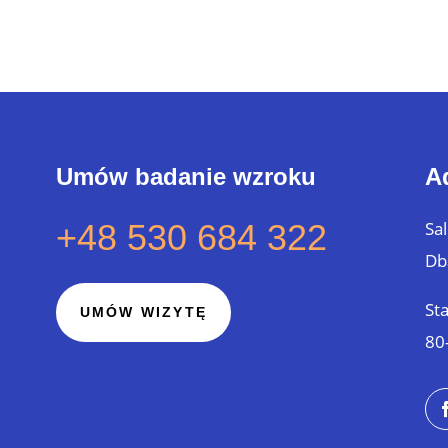
Umów badanie wzroku
A
+48 530 684 322
Sa
Db
St
UMÓW WIZYTĘ
80