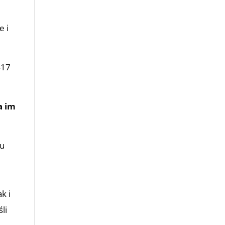
e i
-17
2
a im
ku
k i
li