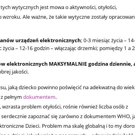
 tych wytycznych jest mowa o aktywności, otyłości,
 wzroku. Ale ważne, że takie wytyczne zostały opracowan
kranów urządzeń elektronicznych
; 0-3 miesiąc życia – 14
c życia – 12-16 godzin – włączając drzemki; pomiędzy 1 a 
nów elektronicznych MAKSYMALNIE godzina dziennie, 
brej jakości.
asu, jaką dziecko powinno poświęcić na adekwatną do wie
ę z pełnym
dokumentem
.
, wzrasta problem otyłości, rośnie również liczba osób z
m serdecznie zapoznać się zarówno z dokumentem WHO, ja
roniczne Dzieci. Problem ma skalę globalną i to my doroś