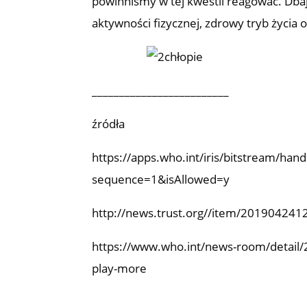
powinniśmy w tej kwestii reagować. Dbaj
aktywności fizycznej, zdrowy tryb życia
_________________________
źródła
https://apps.who.int/iris/bitstream/h
sequence=1&isAllowed=y
http://news.trust.org//item/201904241
https://www.who.int/news-room/detail/2
play-more