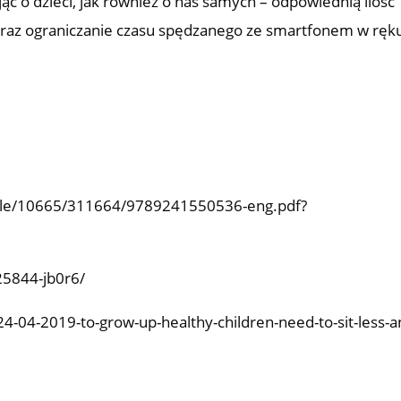
ąc o dzieci, jak również o nas samych – odpowiednią ilość
 oraz ograniczanie czasu spędzanego ze smartfonem w ręk
andle/10665/311664/9789241550536-eng.pdf?
25844-jb0r6/
4-04-2019-to-grow-up-healthy-children-need-to-sit-less-a