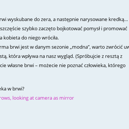
brwi wyskubane do zera, a następnie narysowane kredką…
 szczęście szybko zaczęto bojkotować pomysł i promować
a kobieta do niego wróciła.
i forma brwi jest w danym sezonie „modna”, warto zwrócić 
stą, która wpływa na nasz wygląd. (Spróbujcie z resztą z
cie własne brwi – możecie nie poznać człowieka, którego
eka w brwi?