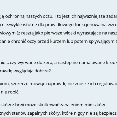
ję ochronną naszych oczu. I to jest ich najważniejsze zada
y są niezwykle istotne dla prawidłowego funkcjonowania wzr
brwiowym (z resztą jako pierwsze włoski wyrastające na na
 zadanie chronić oczy przed kurzem lub potem spływającym 
nie… czy w
yrwane do zera, a następnie namalowane kredk
rawdę wyglądają dobrze?
iom, szczerze mówiąc naprawdę nie znoszę ich regulować
 nie robić.
osków z brwi może skutkować zapaleniem mieszków
nych stanów zapalnych skóry, które nigdy nie są bezpiec