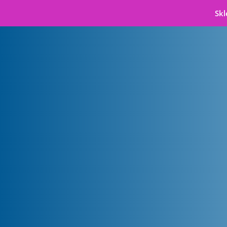
Skl
Badanie wzroku
i dobór okularów
w Gdańsku
Dbaj o wzrok – Salon Optyczny
Starowiejska 50/130
80-534 Gdańsk