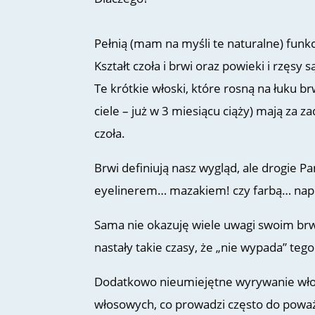
Pełnią (mam na myśli te naturalne) funkc
Kształt czoła i brwi oraz powieki i rzęs
Te krótkie włoski, które rosną na łuku 
ciele – już w 3 miesiącu ciąży) mają za
czoła.
Brwi definiują nasz wygląd, ale d
rogie Pa
eyelinerem… mazakiem! czy farbą
…
nap
Sama nie okazuję wiele uwagi swoim brw
nastały takie czasy, że „nie wypada” tego
Dodatkowo nieumiejętne wyrywanie wł
włosowych, co prowadzi często do poważ