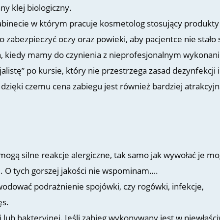
ny klej biologiczny.
abinecie w którym pracuje kosmetolog stosujący produkty
o zabezpieczyć oczy oraz powieki, aby pacjentce nie stało 
zna, kiedy mamy do czynienia z nieprofesjonalnym wykona
listę” po kursie, który nie przestrzega zasad dezynfekcji i
dzięki czemu cena zabiegu jest również bardziej atrakcyjn
mogą silne reakcje alergiczne, tak samo jak wywołać je m
e. O tych gorszej jakości nie wspominam….
dować podrażnienie spojówki, czy rogówki, infekcje,
ęs.
j lub bakteryjnej. Jeśli zabieg wykonywany jest w niewłaśc