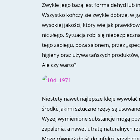
Zwykle jego bazą jest formaldehyd lub in
Wszystko kończy się zwykle dobrze, w g
wysokiej jakości, który wie jak prawidłow
nic złego. Sytuacja robi się niebezpiec
tego zabiegu, poza salonem, przez „specja
higieny oraz używa tańszych produktów, 
Ale czy warto?
Niestety nawet najlepsze kleje wywołać 
środki, jakimi sztuczne rzęsy są usuwan
Wyżej wymienione substancje mogą powo
zapalenia, a nawet utratę naturalnych rz
Może również dojść do infekcji grzybicze