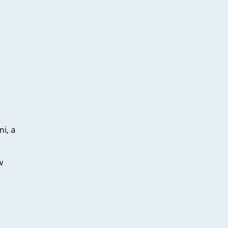
i, a
w