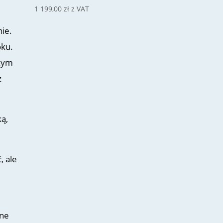
1 199,00
zł
z VAT
nie.
oku.
szym
z
ą,
, ale
zne