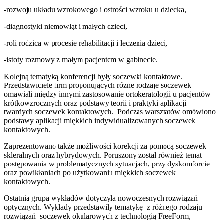
-rozwoju układu wzrokowego i ostrości wzroku u dziecka,
-diagnostyki niemowląt i małych dzieci,
-roli rodzica w procesie rehabilitacji i leczenia dzieci,
-istoty rozmowy z małym pacjentem w gabinecie.
Kolejną tematyką konferencji były soczewki kontaktowe.
Przedstawiciele firm proponujących różne rodzaje soczewek
omawiali między innymi zastosowanie ortokeratologii u pacjentów
krótkowzrocznych oraz podstawy teorii i praktyki aplikacji
twardych soczewek kontaktowych. Podczas warsztatów omówiono
podstawy aplikacji miękkich indywidualizowanych soczewek
kontaktowych.
Zaprezentowano także możliwości korekcji za pomocą soczewek
skleralnych oraz hybrydowych. Poruszony został również temat
postępowania w problematycznych sytuacjach, przy dyskomforcie
oraz powikłaniach po użytkowaniu miękkich soczewek
kontaktowych.
Ostatnia grupa wykładów dotyczyła nowoczesnych rozwiązań
optycznych. Wykłady przedstawiły tematykę z różnego rodzaju
rozwiązań soczewek okularowych z technologią FreeForm,