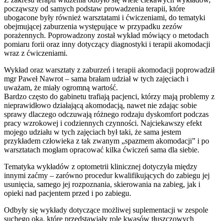
począwszy od samych podstaw prowadzenia terapii, które
ubogacone były również warsztatami i ćwiczeniami, do tematyki
obejmującej zaburzenia występujące w przypadku zezów
porażennych. Poprowadzony został wykład mówiący o metodach
pomiaru forii oraz inny dotyczący diagnostyki i terapii akomodacji
wraz z ćwiczeniami.
Wykład oraz warsztaty z zaburzeń i terapii akomodacji poprowadził
mgr Paweł Nawrot – sama brałam udział w tych zajęciach i
uważam, że miały ogromną wartość.
Bardzo często do gabinetu trafiają pacjenci, którzy mają problemy z
nieprawidłowo działającą akomodacją, nawet nie zdając sobie
sprawy dlaczego odczuwają różnego rodzaju dyskomfort podczas
pracy wzrokowej i codziennych czynności. Najciekawszy efekt
mojego udziału w tych zajęciach był taki, że sama jestem
przykładem człowieka z tak zwanym „spazmem akomodacji” i po
warsztatach mogłam opracować kilka ćwiczeń sama dla siebie.
Tematyka wykładów z optometrii klinicznej dotyczyła między
innymi zaćmy – zarówno procedur kwalifikujących do zabiegu jej
usunięcia, samego jej rozpoznania, skierowania na zabieg, jak i
opieki nad pacjentem przed i po zabiegu.
Odbyły się wykłady dotyczące możliwej suplementacji w zespole
suchego oka, które przedstawiały rolę kwasów tłuszczowych