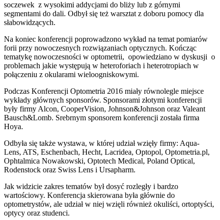
soczewek z wysokimi addycjami do bliży lub z górnymi
segmentami do dali. Odbył się też warsztat z doboru pomocy dla
słabowidzących.
Na koniec konferencji poprowadzono wykład na temat pomiarów
forii przy nowoczesnych rozwiązaniach optycznych. Kończąc
tematykę nowoczesności w optometrii, opowiedziano w dyskusji o
problemach jakie występują w heteroforiach i heterotropiach w
połączeniu z okularami wieloogniskowymi.
Podczas Konferencji Optometria 2016 miały równolegle miejsce
wykłady głównych sponsorów. Sponsorami złotymi konferencji
były firmy Alcon, CooperVision, Johnson&Johnson oraz Valeant
Bausch&Lomb. Srebrnym sponsorem konferencji została firma
Hoya.
Odbyła się także wystawa, w której udział wzięły firmy: Aqua-
Lens, ATS, Eschenbach, Hecht, Lacridea, Optopol, Optometria.pl,
Ophtalmica Nowakowski, Optotech Medical, Poland Optical,
Rodenstock oraz Swiss Lens i Ursapharm.
Jak widzicie zakres tematów był dosyć rozległy i bardzo
wartościowy. Konferencja skierowana była głównie do
optometrystów, ale udział w niej wzięli również okuliści, ortoptyści,
optycy oraz studenci.