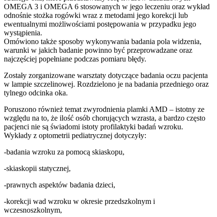
OMEGA 3 i OMEGA 6 stosowanych w jego leczeniu oraz wykład
odnośnie stożka rogówki wraz z metodami jego korekcji lub
ewentualnymi możliwościami postępowania w przypadku jego
wystąpienia.
Omówiono także sposoby wykonywania badania pola widzenia,
warunki w jakich badanie powinno być przeprowadzane oraz
najczęściej popełniane podczas pomiaru błędy.
Zostały zorganizowane warsztaty dotyczące badania oczu pacjenta
w lampie szczelinowej. Rozdzielono je na badania przedniego oraz
tylnego odcinka oka.
Poruszono również temat zwyrodnienia plamki AMD – istotny ze
względu na to, że ilość osób chorujących wzrasta, a bardzo często
pacjenci nie są świadomi istoty profilaktyki badań wzroku.
Wykłady z optometrii pediatrycznej dotyczyły:
-badania wzroku za pomocą skiaskopu,
-skiaskopii statycznej,
-prawnych aspektów badania dzieci,
-korekcji wad wzroku w okresie przedszkolnym i
wczesnoszkolnym,