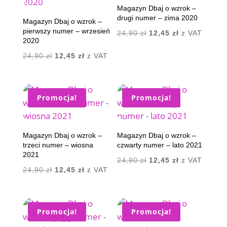
Magazyn Dbaj o wzrok –
drugi numer – zima 2020
Magazyn Dbaj o wzrok –
pierwszy numer – wrzesień
Pierwotna
Aktualna
24,90
zł
12,45
zł
z VAT
2020
cena
cena
Pierwotna
Aktualna
24,90
zł
12,45
zł
z VAT
wynosiła:
wynosi:
cena
cena
24,90 zł.
12,45 zł.
wynosiła:
wynosi:
24,90 zł.
12,45 zł.
Promocja!
Promocja!
Magazyn Dbaj o wzrok –
Magazyn Dbaj o wzrok –
trzeci numer – wiosna
czwarty numer – lato 2021
2021
Pierwotna
Aktualna
24,90
zł
12,45
zł
z VAT
Pierwotna
Aktualna
24,90
zł
12,45
zł
z VAT
cena
cena
cena
cena
wynosiła:
wynosi:
wynosiła:
wynosi:
24,90 zł.
12,45 zł.
24,90 zł.
12,45 zł.
Promocja!
Promocja!