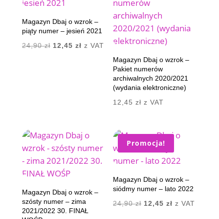
Magazyn Dbaj o wzrok –
piąty numer – jesień 2021
Pierwotna
Aktualna
24,90
zł
12,45
zł
z VAT
cena
cena
Magazyn Dbaj o wzrok –
Pakiet numerów
wynosiła:
wynosi:
archiwalnych 2020/2021
24,90 zł.
12,45 zł.
(wydania elektroniczne)
12,45
zł
z VAT
Promocja!
Magazyn Dbaj o wzrok –
siódmy numer – lato 2022
Magazyn Dbaj o wzrok –
szósty numer – zima
Pierwotna
Aktualna
24,90
zł
12,45
zł
z VAT
2021/2022 30. FINAŁ
cena
cena