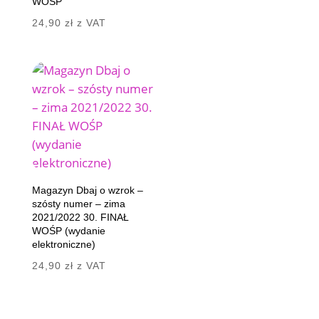
WOŚP
wynosiła:
wynosi:
24,90
zł
z VAT
24,90 zł.
12,45 zł.
Magazyn Dbaj o wzrok –
szósty numer – zima
2021/2022 30. FINAŁ
WOŚP (wydanie
elektroniczne)
24,90
zł
z VAT