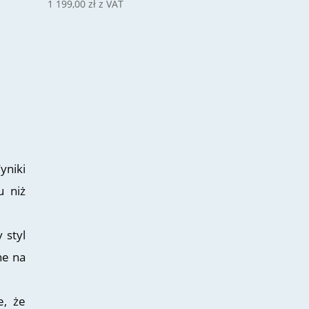
1 199,00
zł
z VAT
yniki
u niż
 styl
ne na
e, że