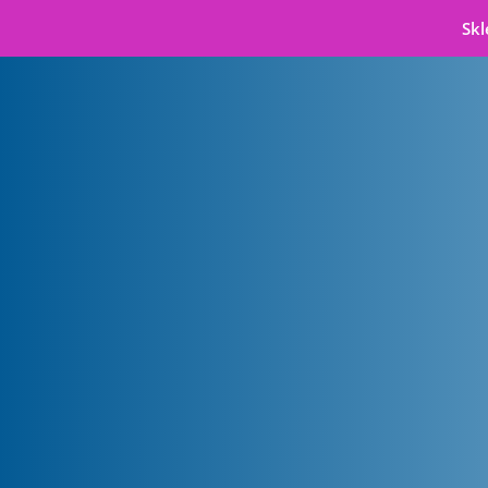
Skl
Badanie wzroku
i dobór okularów
w Gdańsku
Dbaj o wzrok – Salon Optyczny
Starowiejska 50/130
80-534 Gdańsk