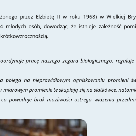
żonego przez Elżbietę II w roku 1968) w Wielkiej Bryt
54 młodych osób, dowodząc, że istnieje zależność pom
krótkowzrocznością.
ordynuje pracę naszego zegara biologicznego, reguluje
a polega na nieprawidłowym ogniskowaniu promieni św
u miarowym promienie te skupiają się na siatkówce, natomi
 co powoduje brak możliwości ostrego widzenia przedm