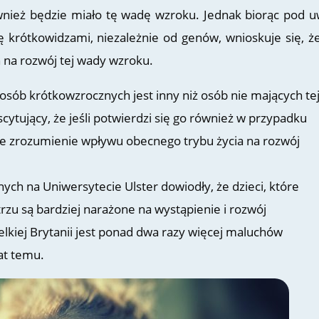
wnież będzie miało tę wadę wzroku. Jednak biorąc pod 
 się krótkowidzami, niezależnie od genów, wnioskuje się, że
 na rozwój tej wady wzroku.
sób krótkowzrocznych jest inny niż osób nie mających te
cytujący, że jeśli potwierdzi się go również w przypadku
ze zrozumienie wpływu obecnego trybu życia na rozwój
ch na Uniwersytecie Ulster dowiodły, że dzieci, które
zu są bardziej narażone na wystąpienie i rozwój
lkiej Brytanii jest ponad dwa razy więcej maluchów
at temu.