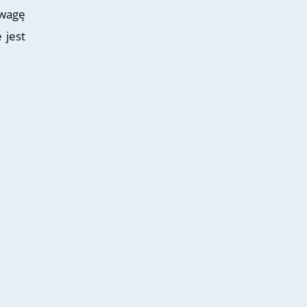
uwagę
 jest
j