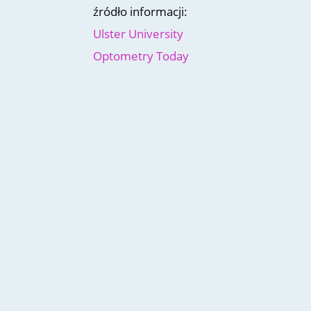
źródło informacji:
Ulster University
Optometry Today
Zebrałam pytania, które najczęściej 
w gabinecie. Stopniowo postaram się n
wytyczne, dotyczące tego, jak często