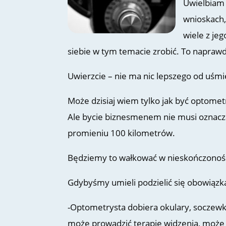
Uwielbiam 
wnioskach,
wiele z jeg
siebie w tym temacie zrobić. To naprawd
Uwierzcie – nie ma nic lepszego od uśmi
Może dzisiaj wiem tylko jak być optome
Ale bycie biznesmenem nie musi oznacza
promieniu 100 kilometrów.
Będziemy to wałkować w nieskończoność,
Gdybyśmy umieli podzielić się obowiązka
-Optometrysta dobiera okulary, soczewk
może prowadzić terapię widzenia, może