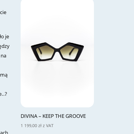
cie
ło je
ędzy
 na
lamą
e..?
DIVINA – KEEP THE GROOVE
1 199,00
zł
z VAT
ach,