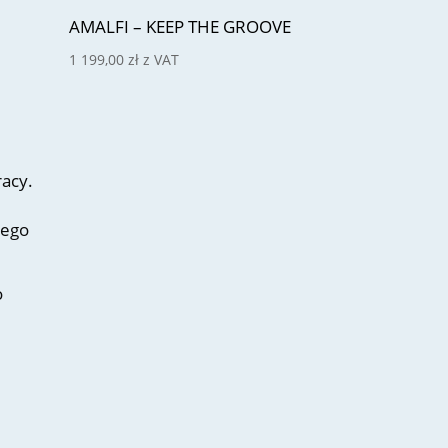
AMALFI – KEEP THE GROOVE
1 199,00
zł
z VAT
racy.
nego
o