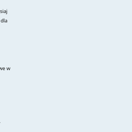
siaj
 dla
owe w
,