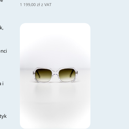
1 199,00
zł
z VAT
k,
enci
 i
ptyk