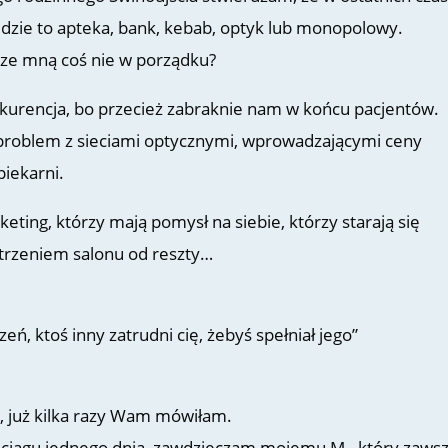
będzie to apteka, bank, kebab, optyk lub monopolowy.
 ze mną coś nie w porządku?
kurencja, bo przecież zabraknie nam w końcu pacjentów.
roblem z sieciami optycznymi, wprowadzającymi ceny
piekarni.
eting, którzy mają pomysł na siebie, którzy starają się
atrzeniem salonu od reszty…
zeń, ktoś inny zatrudni cię, żebyś spełniał jego”
, już kilka razy Wam mówiłam.
 w ciągu jednego dnia, zawdzięczam mojemu M., który zaws