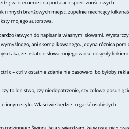
edzę w internecie i na portalach społecznościowych
ik i innych branżowych miejsc, zupełnie niechcący kilkanaś
teksty mojego autorstwa.
, bardzo łatwych do napisania własnymi słowami. Wystarczy
ic wymyślnego, ani skomplikowanego. Jedyna różnica pomi
ła taka, że ostatnie słowa mojego wpisu odsyłały linkiem
rl c – ctrl v ostatnie zdanie nie pasowało, bo byłoby rek
… czy to lenistwo, czy niedopatrzenie, czy celowe posunięci
co innym stylu. Właściwie będzie to garść osobistych
o rodzinnego Świnoujścia stwierdzam, że w ostatnich czas