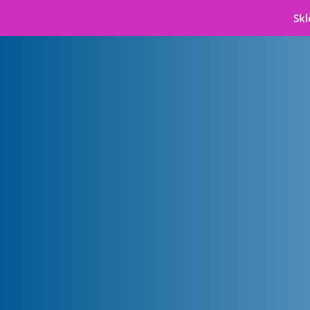
Skl
Badanie wzroku
i dobór okularów
w Gdańsku
Dbaj o wzrok – Salon Optyczny
Starowiejska 50/130
80-534 Gdańsk