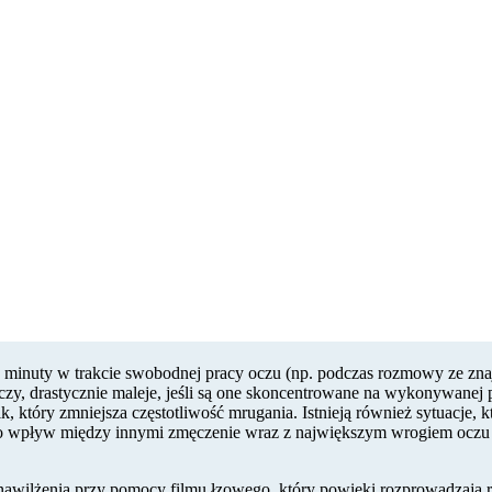
gu minuty w trakcie swobodnej pracy oczu (np. podczas rozmowy ze 
y, drastycznie maleje, jeśli są one skoncentrowane na wykonywanej pr
 który zmniejsza częstotliwość mrugania. Istnieją również sytuacje, 
a to wpływ między innymi zmęczenie wraz z największym wrogiem ocz
 nawilżenia przy pomocy filmu łzowego, który powieki rozprowadzają