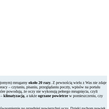
znajomym) mrugamy
około 20 razy
. Z pewnością wielu z Was nie zdaje
acy – czytaniu, pisaniu, przeglądaniu poczty, wpisów na portalu
które powodują, że oczy nie wykonują pełnego mrugnięcia, czyli
u –
klimatyzacją
, a także
ogrzane powietrze
w pomieszczeniu, czy
 równomiernie po przedniej powierzchni oczu. Dzięki ruchom powiek