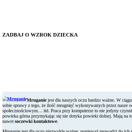
ZADBAJ O WZROK DZIECKA
Mruganie
jest dla naszych oczu bardzo ważne. W cią
sobie sprawy z tego, że ilość mrugnięć wykonywanych przez nasze ocz
społecznościowym… itd. Praca przy komputerze to nie jedyny czynnik,
powieka górna przymykając się nie dotyka powieki dolnej. Mają n
nawet
soczewki kontaktowe
.
Mruganie jest dla oczu niezwykle ważne, ponieważ prowadzi do ich