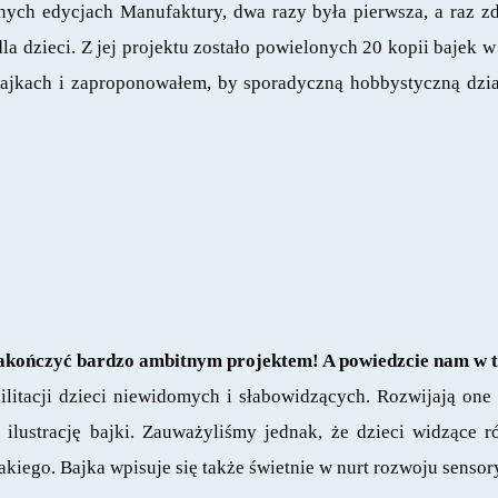
ych edycjach Manufaktury, dwa razy była pierwsza, a raz zdo
la dzieci. Z jej projektu zostało powielonych 20 kopii bajek 
ajkach i zaproponowałem, by sporadyczną hobbystyczną dział
 zakończyć bardzo ambitnym projektem! A powiedzcie nam w t
ilitacji dzieci niewidomych i słabowidzących. Rozwijają one
ilustrację bajki. Zauważyliśmy jednak, że dzieci widzące r
takiego. Bajka wpisuje się także świetnie w nurt rozwoju senso