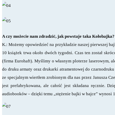
A czy możecie nam zdradzić, jak powstaje taka Kołobajka
K.: Możemy opowiedzieć na przykładzie naszej pierwszej ba
10 książek trwa około dwóch tygodni. Czas ten został skró
(firma Eurohaft). Myślimy o własnym ploterze laserowym, ale
do druku armaty oraz drukarki atramentowej do czarnodruku 
ze specjalnym wiertłem zrobionym dla nas przez Janusza Cze
jest prefabrykowana, ale całość jest składana ręcznie. 
audiobooków – dzięki temu „stężenie bajki w bajce” wynosi