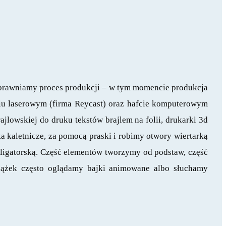
usprawniamy proces produkcji – w tym momencie produkcja
niu laserowym (firma Reycast) oraz hafcie komputerowym
jlowskiej do druku tekstów brajlem na folii, drukarki 3d
 kaletnicze, za pomocą praski i robimy otwory wiertarką
oligatorską. Część elementów tworzymy od podstaw, część
książek często oglądamy bajki animowane albo słuchamy