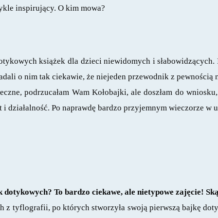
wykle inspirujący. O kim mowa?
otykowych książek dla dzieci niewidomych i słabowidzących. M
dali o nim tak ciekawie, że niejeden przewodnik z pewnością ni
eczne, podrzucałam Wam Kołobajki, ale doszłam do wniosku, ż
t i działalność. Po naprawdę bardzo przyjemnym wieczorze w uro
ek dotykow
ych? To bardzo ciekawe, ale nietypowe zajęcie! Sk
ach z tyflografii, po których stworzyła swoją pierwszą bajkę d