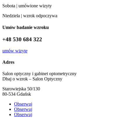
Sobota | umówione wizyty
Niedziela | wzrok odpoczywa
Umów badanie wzroku
+48 530 684 322
umów wizytę
Adres
Salon optyczny i gabinet optometryczny
Dbaj o wzrok – Salon Optyczny
Starowiejska 50/130
80-534 Gdańsk
Obserwuj
Obserwuj
Obserwuj
Feel brand vibe
– emocje w
komunikacji