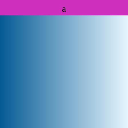
Badanie wzroku
i dobór okularów w Gdańsku
Dbaj o wzrok – Salon Optyczny
Starowiejska 50/130
80-534 Gdańsk