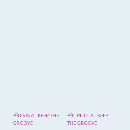
O świetle niebieskim dużo mówi się w
kontekście jego emitowania przez
ekrany urządzeń elektronicznych - dzisiaj
większość z nas ma chociaż jedno takie
urządzenie, smartfon, laptop, telewizor,
tablet... Światło niebieskie jest również
emitowane przez sztuczne...